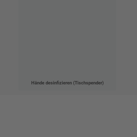
Hände desinfizieren (Tischspender)
Gestalten Sie Ihr eigenes Schild mit unserem Konfigurator