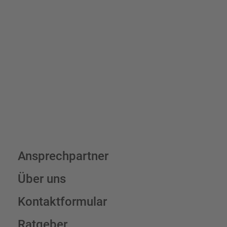
Bis zu einem Online-Bestellwert von 250,- € (exkl. MwSt.)
verrechnen wir eine Verpackungs- und Versandpauschale von
7,95 € (exkl. MwSt.) , darüber erfolgt der Versand fracht- und
verpackungsfrei.
Schilderkonfigurator
Ansprechpartner
Über uns
Kontaktformular
Ratgeber