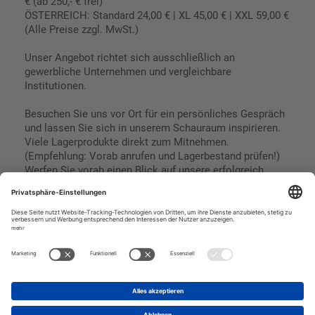
€ (ab 250,- € frei)
ÖSTERREICH: Standard 24,00 € | XL 45,00 € | XXL 59,00 €
(Alle Preise zzgl. MwSt.)
Unser Angebot richtet sich ausschließlich an
gewerbliche Unternehmen und vergleichbare
Institutionen.
Besuchen Sie uns vor Ort für ein persönliches Gespräch
und lassen Sie sich in unserem Schauraum inspirieren.
Viele Lagerprodukte direkt zum Mitnehmen.
(Empfehlung: Vorab anrufen und Lagerbestand prüfen!)
Werfen Sie vorab einen Blick auf unsere erfolgreich
umgesetzten Referenzen & Projekte.
Geschäftsbedingungen
Paypal
Impressum
SEPA Lastschrift
Datenschutz
Kreditkarte
Vorkasse
Rechnungskauf