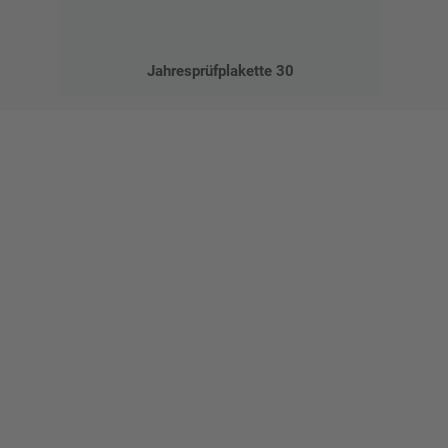
Jahresprüfplakette 30
Gestalten Sie Ihr eigenes Schild mit unserem Konfigurator
"Schild-O-Mat"
Erstellen Sie schnell und
einfach Ihre individuellen
Schilder und Aufkleber.