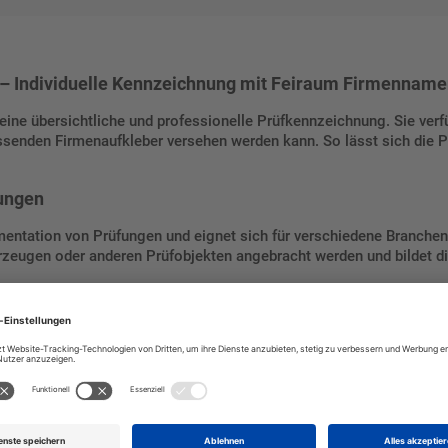
n – Individuelle Kennzeichnung mit Feiraum Firmennam
eine übersichtliche und professionelle Prüfkennzeichnung. Sie verf
enden Firmenaufkleber versehen werden kann. So lässt sich die Pla
dungen
entation von Prüfungen und eignet sich für verschiedene Branchen 
rzeugen oder anderen Prüfobjekten angebracht werden und bildet die
hnung
dividuell gestalten und so eine klare, personalisierte Prüfverwaltu
leibt dauerhaft gut lesbar und unterstützt eine effiziente Wartung
einheitliche Kennzeichnung, die sowohl die Prüfintervalle als auch 
die Plakette flexibel und passt sich an die individuellen Anforder
ragen oder einen Aufkleber zu verwenden, bleibt die Plakette stets 