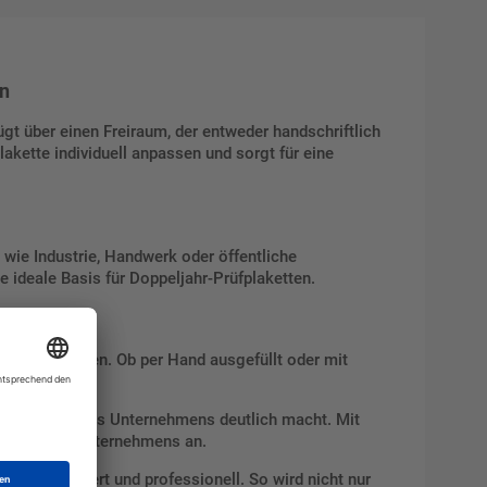
en
ügt über einen Freiraum, der entweder handschriftlich
kette individuell anpassen und sorgt für eine
wie Industrie, Handwerk oder öffentliche
 ideale Basis für Doppeljahr-Prüfplaketten.
ng sicherstellen. Ob per Hand ausgefüllt oder mit
splanung.
die Identität des Unternehmens deutlich macht. Mit
ungen jedes Unternehmens an.
personalisiert und professionell. So wird nicht nur