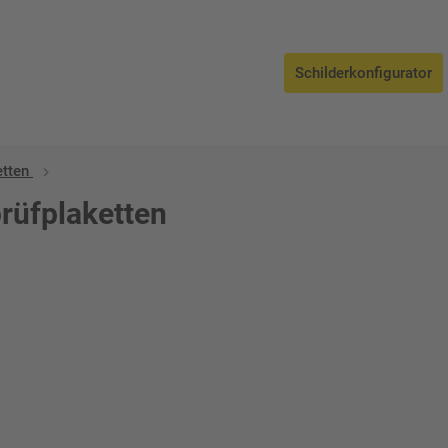
Schilderkonfigurator
etten
rüfplaketten