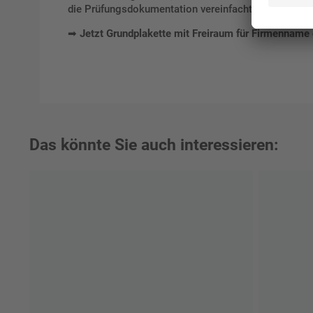
die Prüfungsdokumentation vereinfacht, sondern auc
➡
Jetzt Grundplakette mit Freiraum für Firmenname 
Das könnte Sie auch interessieren: