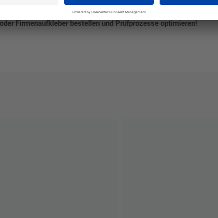
h das Branding des Unternehmens effektiv integriert.
oder Firmenaufkleber bestellen und Prüfprozesse optimieren!