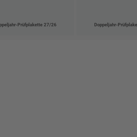
ppeljahr-Prüfplakette 27/26
Doppeljahr-Prüfplak
talten Sie Ihr eigenes Schild mit unserem Konfigurator "Schild-O-
ellen Sie schnell und einfach
viduellen Schilder und Aufkl
Bis zu einem Online-Bestellwert von 250,- € (exkl. MwSt.)