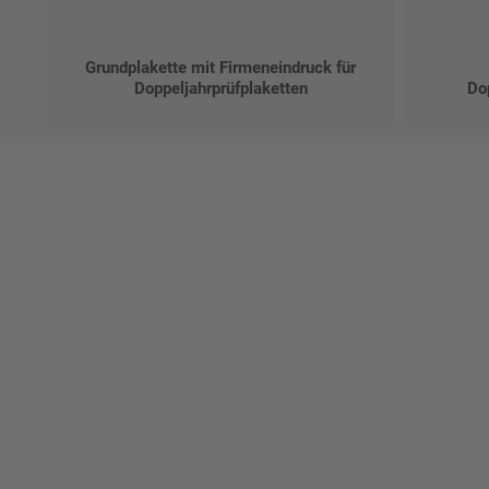
Grundplakette mit Firmeneindruck für
Doppeljahrprüfplaketten
Do
Ges
Erst
indi