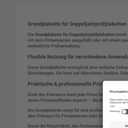
Grundplakette für Doppeljahrprüfplakette
Die
Grundplakette für Doppeljahrprüfplaketten
bietet 
mit dem Firmennamen ausgefüllt oder mit einem pass
einheitliche Prüfverwaltung.
Flexible Nutzung für verschiedene Anwen
Diese Grundplakette ermöglicht eine einfache Dokum
Einrichtungen. Sie kann auf Maschinen, Geräten, Fah
Praktische & professionelle Prüfkennzeic
Dank des Freiraums kann jede Firma ihre Plaketten in
einem Firmenaufkleber ergänzt – die Kennzeichnung b
Die Grundplakette sorgt für eine professionelle und 
dem Freiraum für Firmennamen oder Aufkleber bleibt 
Durch die Möglichkeit, den Firmennamen selbst einzut