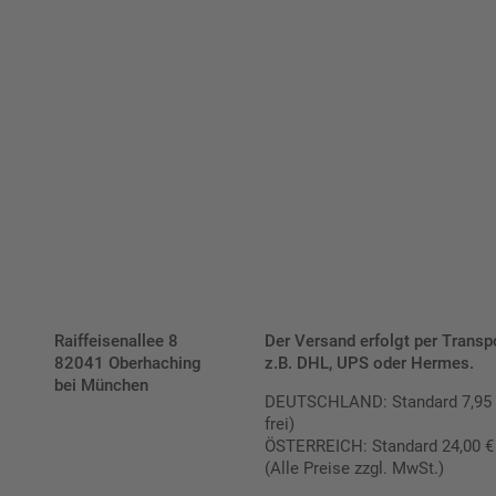
verrechnen wir eine Verpackungs- und Versandpauschale
von 7,95 € (exkl. MwSt.) , darüber erfolgt der Versand
fracht- und verpackungsfrei.
Schilderkonfigurator
Raiffeisenallee 8
Der Versand erfolgt per Transp
82041 Oberhaching
z.B. DHL, UPS oder Hermes.
bei München
DEUTSCHLAND: Standard 7,95 € |
frei)
ÖSTERREICH: Standard 24,00 € |
(Alle Preise zzgl. MwSt.)