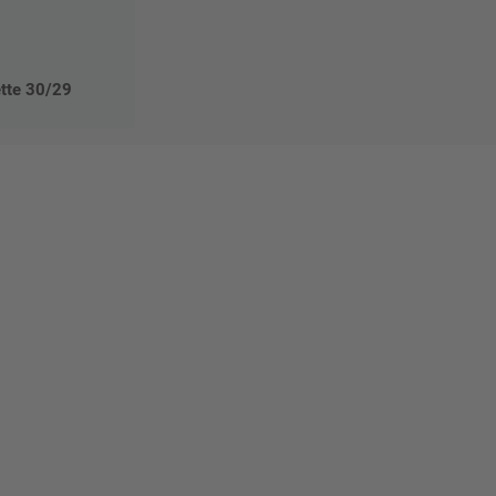
ette 30/29
Mat"
 Ihre
eber.