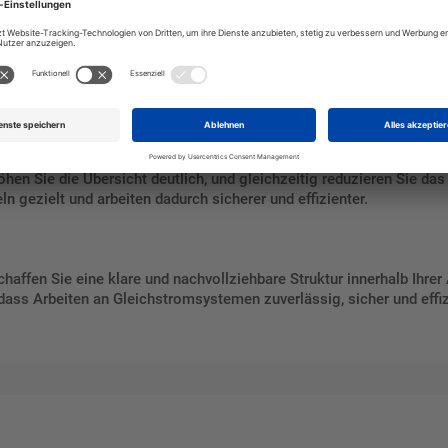
, dass der positive Gleichstromleiter jederzeit eindeutig identifizi
hen Sie die Übersicht deutlich, und gleichzeitig reduzieren Sie d
n gezielt und arbeiten dadurch sicherer und effizienter.
haffen Sie eine klare und nachvollziehbare Struktur innerhalb Ihrer 
 dass Arbeiten an Gleichstromsystemen zuverlässig, sicher und effi