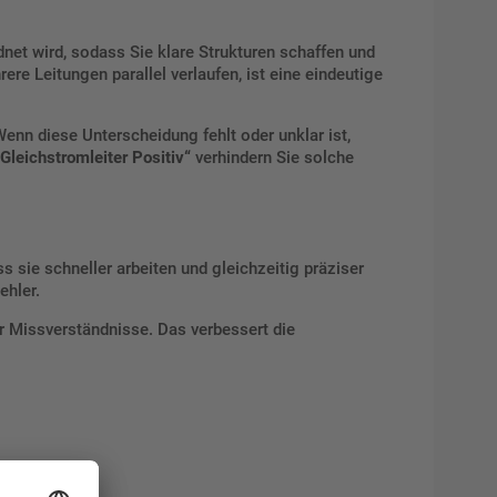
dnet wird, sodass Sie klare Strukturen schaffen und
re Leitungen parallel verlaufen, ist eine eindeutige
enn diese Unterscheidung fehlt oder unklar ist,
„Gleichstromleiter Positiv“
verhindern Sie solche
 sie schneller arbeiten und gleichzeitig präziser
ehler.
r Missverständnisse. Das verbessert die