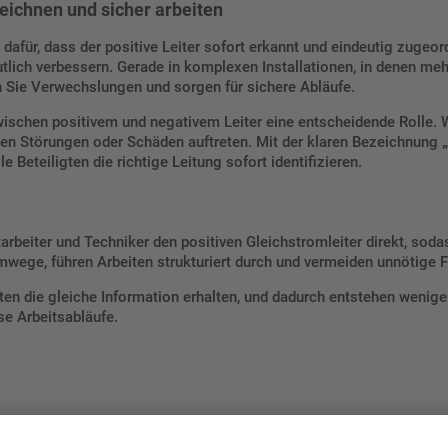
zeichnen und sicher arbeiten
dafür, dass der positive Leiter sofort erkannt und eindeutig zugeor
tlich verbessern. Gerade in komplexen Installationen, in denen mehre
 Sie Verwechslungen und sorgen für sichere Abläufe.
ischen positivem und negativem Leiter eine entscheidende Rolle. W
en Störungen oder Schäden auftreten. Mit der klaren Bezeichnung
e Beteiligten die richtige Leitung sofort identifizieren.
beiter und Techniker den positiven Gleichstromleiter direkt, sodass
mwege, führen Arbeiten strukturiert durch und vermeiden unnötige F
ten die gleiche Information erhalten, und dadurch entstehen wenige
e Arbeitsabläufe.