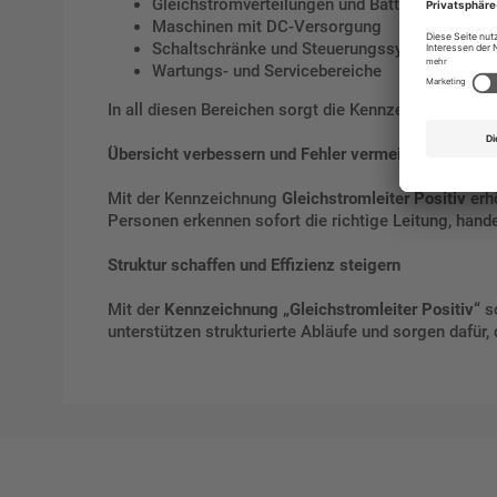
Gleichstromverteilungen und Batteriesysteme
Maschinen mit DC-Versorgung
Schaltschränke und Steuerungssysteme
Wartungs- und Servicebereiche
In all diesen Bereichen sorgt die Kennzeichnung dafür
Übersicht verbessern und Fehler vermeiden
Mit der Kennzeichnung
Gleichstromleiter Positiv
erhö
Personen erkennen sofort die richtige Leitung, handel
Struktur schaffen und Effizienz steigern
Mit der
Kennzeichnung „Gleichstromleiter Positiv“
sc
unterstützen strukturierte Abläufe und sorgen dafür,