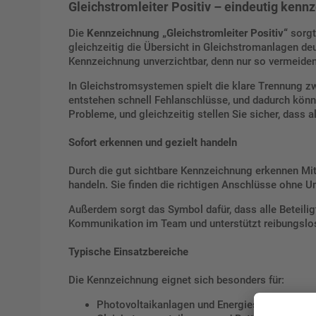
Gleichstromleiter Positiv – eindeutig kenn
Die
Kennzeichnung „Gleichstromleiter Positiv“
sorgt 
gleichzeitig die Übersicht in Gleichstromanlagen deu
Kennzeichnung unverzichtbar, denn nur so vermeiden
In Gleichstromsystemen spielt die klare Trennung zw
entstehen schnell Fehlanschlüsse, und dadurch könn
Probleme, und gleichzeitig stellen Sie sicher, dass all
Sofort erkennen und gezielt handeln
Durch die gut sichtbare Kennzeichnung erkennen Mitar
handeln. Sie finden die richtigen Anschlüsse ohne U
Außerdem sorgt das Symbol dafür, dass alle Beteilig
Kommunikation im Team und unterstützt reibungslos
Typische Einsatzbereiche
Die Kennzeichnung eignet sich besonders für:
Photovoltaikanlagen und Energiespeicher