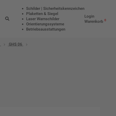
Schilder | Sicherheitskennzeichen
Plaketten & Siegel
Login
Laser Warnschilder
0
Warenkorb
Orientierungssysteme
Betriebs­aus­stattungen
GHS 06