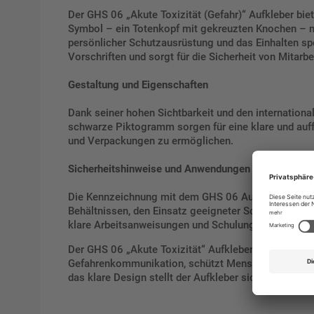
Der GHS 06 „Akute Toxizität (Gefahr)“ Aufkleber bie
Symbol – ein Totenkopf mit gekreuzten Knochen – m
persönlicher Schutzausrüstung und das Einhalten sp
Vorschriften und sorgt für die Sicherheit von Mitarbe
Gestaltung und Eigenschaften
Dank seiner hohen Sichtbarkeit und den international
schwarze Piktogramm sorgen für eine klare und auff
und Verpackungen zu ermöglichen.
Sicherheitshinweise und Anwendungen
Die Kennzeichnung mit dem GHS 06 Aufkleber fordert
Behältnissen, den Einsatz geeigneter Schutzausrüs
klare Arbeitsanweisungen und Schulungen zum Umga
Der GHS 06 „Akute Toxizität“ Aufkleber ist ein unver
Gefahrenkommunikation, schützt Menschen vor lebens
das klare Design stellt der Aufkleber sicher, dass di