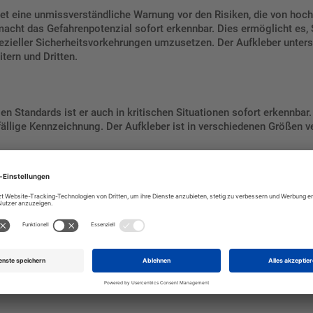
tet eine unmissverständliche Warnung vor den Risiken, die von hoc
acht das Gefahrenpotenzial sofort erkennbar. Dies ermöglicht e
ezieller Sicherheitsvorkehrungen umzusetzen. Der Aufkleber unters
itern und Dritten.
en Standards ist er auch in kritischen Situationen sofort erkennba
ällige Kennzeichnung. Der Aufkleber ist in verschiedenen Größen v
 einen besonders vorsichtigen Umgang mit hochgiftigen Stoffen. Di
tung wie Handschuhe und Atemschutz sowie das Bereithalten von No
ng mit diesen Stoffen anzubieten.
zichtbares Hilfsmittel für den sicheren Umgang mit hochgiftigen Che
bedrohlichen Risiken und unterstützt die Einhaltung gesetzlicher
e Gefahren toxischer Stoffe jederzeit erkennbar sind.