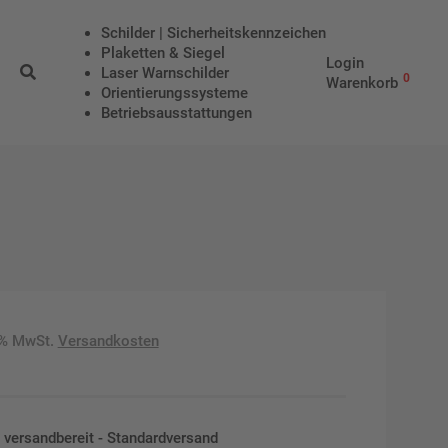
Schilder | Sicherheitskennzeichen
Plaketten & Siegel
Login
Laser Warnschilder
0
Warenkorb
Orientierungssysteme
Betriebs­aus­stattungen
9% MwSt.
Versandkosten
en versandbereit - Standardversand