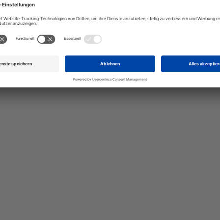
talten Sie Ihr eigenes Schild mit unserem Konfigurator "Schild-O-
ellen Sie schnell und einfach
viduellen Schilder und Aufkl
Bis zu einem Online-Bestellwert von 250,- € (exkl. MwSt.)
verrechnen wir eine Verpackungs- und Versandpauschale
von 7,95 € (exkl. MwSt.) , darüber erfolgt der Versand
fracht- und verpackungsfrei.
Schilderkonfigurator