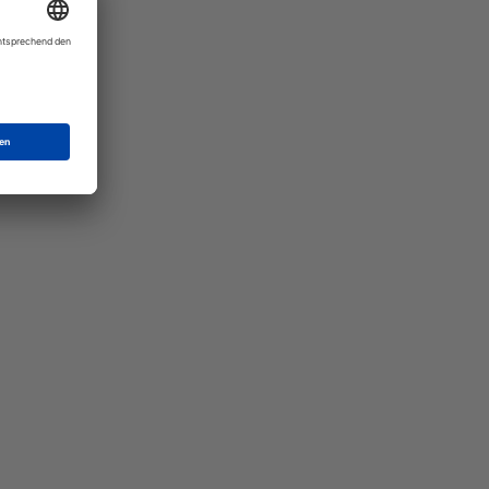
Mat"
 Ihre
eber.