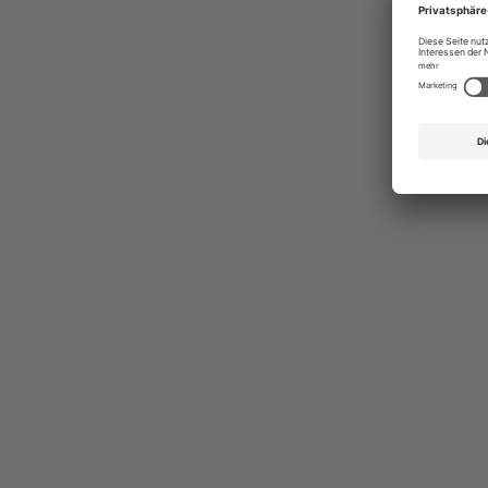
Ges
Erst
indi