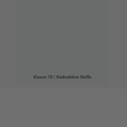
Klasse 7D | Radioaktive Stoffe
Gestalten Sie Ihr eigenes Schild mit unserem Konfigurator