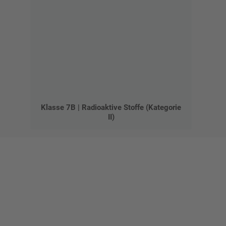
Klasse 7B | Radioaktive Stoffe (Kategorie
II)
Gestalten Sie Ihr eigenes Schild mit unserem Konfigurator
"Schild-O-Mat"