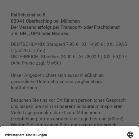
Raiffeisenallee 8
82041 Oberhaching bei München
Der Versand erfolgt per Transport- oder Frachtdienst
z.B. DHL, UPS oder Hermes.
DEUTSCHLAND: Standard 7,95 € | XL 14,95 € | XXL 39,95
€ (ab 250,- € frei)
ÖSTERREICH: Standard 24,00 € | XL 45,00 € | XXL 59,00 €
(Alle Preise zzgl. MwSt.)
Unser Angebot richtet sich ausschließlich an
gewerbliche Unternehmen und vergleichbare
Institutionen.
Besuchen Sie uns vor Ort für ein persönliches Gespräch
und lassen Sie sich in unserem Schauraum inspirieren.
Viele Lagerprodukte direkt zum Mitnehmen.
(Empfehlung: Vorab anrufen und Lagerbestand prüfen!)
Werfen Sie vorab einen Blick auf unsere erfolgreich
umgesetzten Referenzen & Projekte.