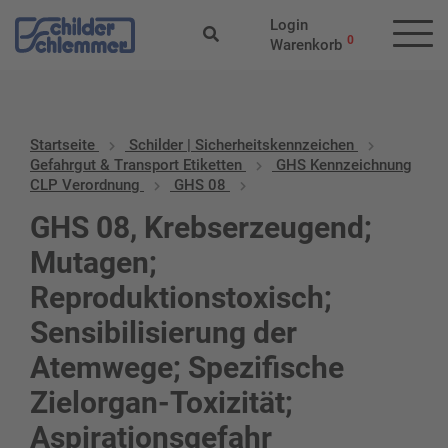
Login
0
Warenkorb
Startseite
Schilder | Sicherheitskennzeichen
Gefahrgut & Transport Etiketten
GHS Kennzeichnung
CLP Verordnung
GHS 08
GHS 08, Krebserzeugend;
Mutagen;
Reproduktionstoxisch;
Sensibilisierung der
Atemwege; Spezifische
Zielorgan-Toxizität;
Aspirationsgefahr