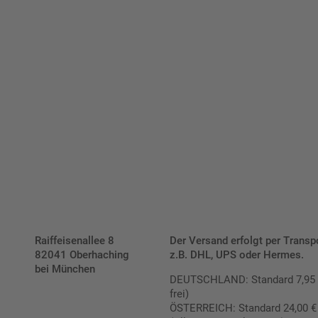
Bis zu einem Online-Bestellwert von 250,- € (exkl. MwSt.)
verrechnen wir eine Verpackungs- und Versandpauschale
von 7,95 € (exkl. MwSt.) , darüber erfolgt der Versand
fracht- und verpackungsfrei.
Schilderkonfigurator
Raiffeisenallee 8
Der Versand erfolgt per Transp
82041 Oberhaching
z.B. DHL, UPS oder Hermes.
bei München
DEUTSCHLAND: Standard 7,95 € |
frei)
ÖSTERREICH: Standard 24,00 € |