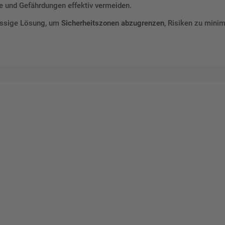
le und Gefährdungen effektiv vermeiden.
lässige Lösung, um
Sicherheitszonen abzugrenzen
, Risiken zu mini
talten Sie Ihr eigenes Schild mit unserem Konfigurator "Schild-O-
ellen Sie schnell und einfach
viduellen Schilder und Aufkl