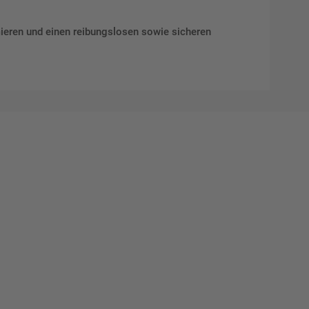
mieren und einen reibungslosen sowie sicheren
Mat"
 Ihre
eber.