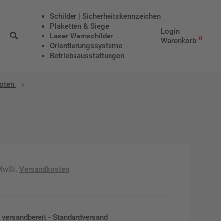
Schilder | Sicherheitskennzeichen
Plaketten & Siegel
Login
Laser Warnschilder
0
Warenkorb
Orientierungssysteme
Betriebs­aus­stattungen
boten
 MwSt.
Versandkosten
en versandbereit - Standardversand