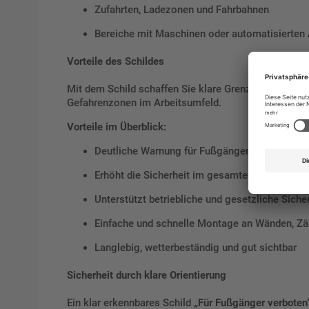
Zufahrten, Ladezonen und Fahrbahnen
Bereiche mit Maschinen oder automatisierten
Vorteile des Schildes
Mit dem Schild schaffen Sie klare Grenzen und verhi
Gefahrenzonen im Arbeitsumfeld.
Vorteile im Überblick:
Deutliche Warnung für Fußgänger
Erhöht die Sicherheit im gesamten Betrieb
Unterstützt betriebliche und gesetzliche Sich
Einfache und schnelle Montage an Wänden, Zä
Langlebig, wetterbeständig und gut sichtbar
Sicherheit durch klare Orientierung
Ein klar erkennbares Schild
„Für Fußgänger verboten