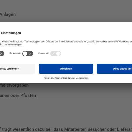
 Anlagen
ndern Missverständnisse. Es unterstützt die Einhaltung von Sicherh
erheitsvorgaben
unen oder Pfosten
“
trägt wesentlich dazu bei, dass Mitarbeiter, Besucher oder Liefer