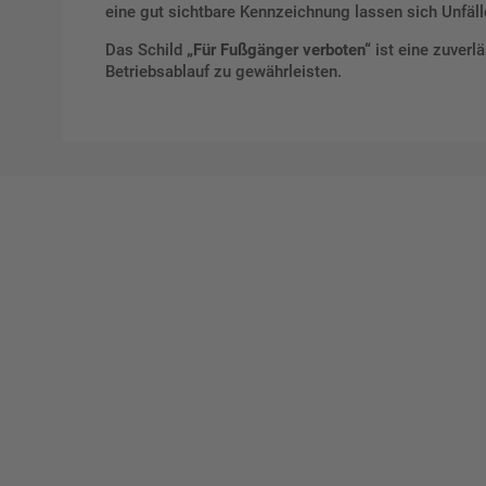
eine gut sichtbare Kennzeichnung lassen sich Unfäl
Das Schild
„Für Fußgänger verboten“
ist eine zuver
Betriebsablauf zu gewährleisten.
Ges
Erst
indi