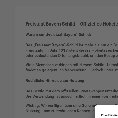
Freistaat Bayern Schild – Offizielles Hoheit
Warum ein „Freistaat Bayern“-Schild?
Das
„Freistaat Bayern“-Schild
ist mehr als nur ein Sc
Freistaats im Jahr 1918 steht dieses Hoheitszeichen
oder bedeutenden Orten angebracht, um den Bezug zu
Viele Menschen verbinden mit diesem Schild Heimatg
findet es gelegentlich Verwendung – jedoch unter s
Rechtliche Hinweise zur Nutzung
Das Schild mit dem offiziellen Staatswappen unterl
Die Verwendung ist ausschließlich in einer Form erl
Wichtig:
Wir verfügen über eine Genehmigung des B
Nutzung kann zu rechtlichen Konsequenzen führen.