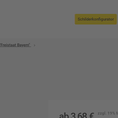
Schilderkonfigurator
"Freistaat Bayern"
ab
3,68
€
zzgl. 19%