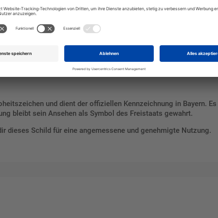
 kommunalen Einrichtungen
rischen Wappen
rhaften Einsatz im Außenbereich
nsdauer und klare Erkennbarkeit
hte und Identität
eitszeichen und dient der offiziellen Kennzeichnung in Bayern. Es s
ung bleibt sein Ansehen als Symbol des Freistaats gewahrt.
dir dieses Schild für eine angemessene und genehmigte Nutzung.