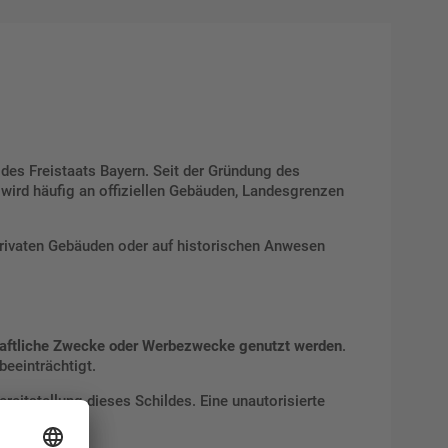
t des Freistaats Bayern. Seit der Gründung des
 wird häufig an offiziellen Gebäuden, Landesgrenzen
privaten Gebäuden oder auf historischen Anwesen
chaftliche Zwecke oder Werbezwecke genutzt werden
.
beeinträchtigt.
ereitstellung dieses Schildes. Eine unautorisierte