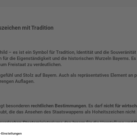
szeichen mit Tradition
hild – es ist ein Symbol für Tradition, Identität und die Souveränitä
 für die Eigenständigkeit und die historischen Wurzeln Bayerns. Es
m Freistaat zu verdeutlichen.
efühl und Stolz auf Bayern. Auch als repräsentatives Element an 
trengen Auflagen.
iegt besonderen
rechtlichen Bestimmungen
. Es darf
nicht für wirts
aubt, die das Ansehen des Staatswappens als Hoheitszeichen nicht 
ayerischen Staatsministeriums des Innern
für die Herstellung und B