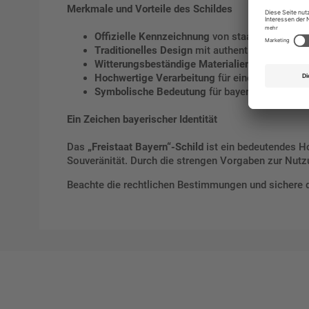
Merkmale und Vorteile des Schildes
Offizielle Kennzeichnung
von staatlichen und
Traditionelles Design
mit authentischem baye
Witterungsbeständige Materialien
für den daue
Hochwertige Verarbeitung
für eine lange Lebe
Symbolische Bedeutung
für bayerische Geschic
Ein Zeichen bayerischer Identität
Das
„Freistaat Bayern“-Schild
ist ein bedeutendes Hoh
Souveränität. Durch die strengen Vorgaben zur Nutz
Beachte die rechtlichen Bestimmungen und sichere 