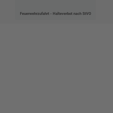
Feuerwehrzufahrt - Halteverbot nach StVO
Gestalten Sie Ihr eigenes Schild mit unserem Konfigurator
"Schild-O-Mat"
Erstellen Sie schnell und
einfach Ihre individuellen
Schilder und Aufkleber.
Bis zu einem Online-Bestellwert von 250,- € (exkl. MwSt.)