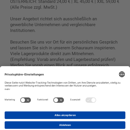
ÖSTERREICH: Standard 24,00 € | XL 45,00 € | XXL 59,00 €
(Alle Preise zzgl. MwSt.)
Unser Angebot richtet sich ausschließlich an
gewerbliche Unternehmen und vergleichbare
Institutionen.
Besuchen Sie uns vor Ort für ein persönliches Gespräch
und lassen Sie sich in unserem Schauraum inspirieren.
Viele Lagerprodukte direkt zum Mitnehmen.
(Empfehlung: Vorab anrufen und Lagerbestand prüfen!)
Werfen Sie vorab einen Blick auf unsere erfolgreich
umgesetzten Referenzen & Projekte.
Geschäftsbedingungen
Paypal
Impressum
SEPA Lastschrift
Datenschutz
Kreditkarte
Vorkasse
Rechnungskauf