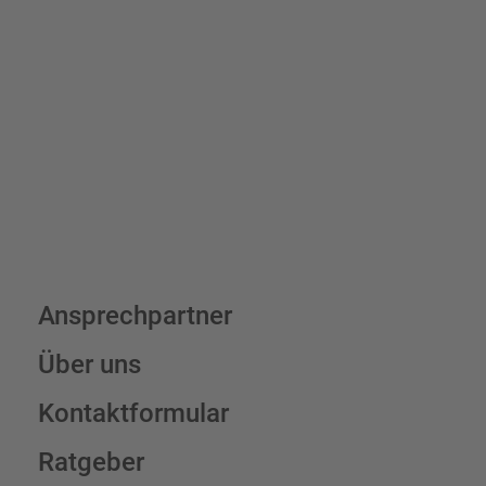
verrechnen wir eine Verpackungs- und Versandpauschale von
7,95 € (exkl. MwSt.) , darüber erfolgt der Versand fracht- und
verpackungsfrei.
Schilderkonfigurator
Ansprechpartner
Über uns
Kontaktformular
Ratgeber