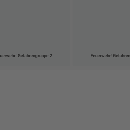
uerwehr! Gefahrengruppe 2
Feuerwehr! Gefahre
talten Sie Ihr eigenes Schild mit unserem Konfigurator "Schild-O-