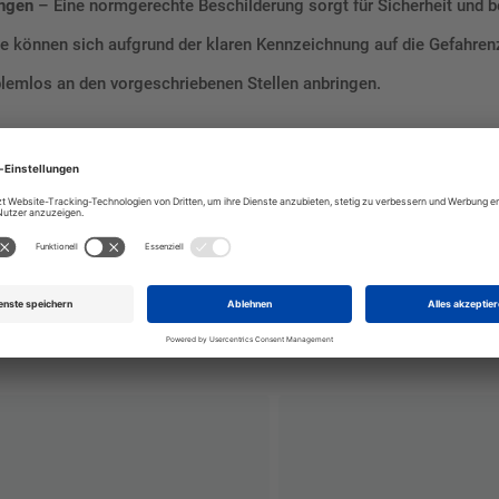
ungen
– Eine normgerechte Beschilderung sorgt für Sicherheit und b
e können sich aufgrund der klaren Kennzeichnung auf die Gefahren
blemlos an den vorgeschriebenen Stellen anbringen.
 sorgen Sie für eine normgerechte Kennzeichnung Ihrer Gefahrenzon
giert. Erhöhen Sie die Sicherheit Ihres Gebäudes und erfüllen Sie gl