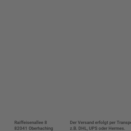
ellen Sie schnell und einfach
viduellen Schilder und Aufkl
Bis zu einem Online-Bestellwert von 250,- € (exkl. MwSt.)
verrechnen wir eine Verpackungs- und Versandpauschale
von 7,95 € (exkl. MwSt.) , darüber erfolgt der Versand
fracht- und verpackungsfrei.
Schilderkonfigurator
Raiffeisenallee 8
Der Versand erfolgt per Transp
82041 Oberhaching
z.B. DHL, UPS oder Hermes.