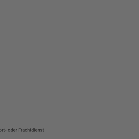
 Ihre
eber.
ort- oder Frachtdienst