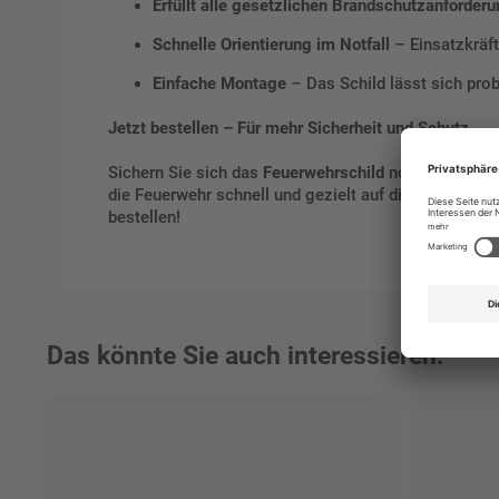
Erfüllt alle gesetzlichen Brandschutzanforder
Schnelle Orientierung im Notfall
– Einsatzkräft
Einfache Montage
– Das Schild lässt sich pro
Jetzt bestellen – Für mehr Sicherheit und Schutz
Sichern Sie sich das
Feuerwehrschild
noch heute und
die Feuerwehr schnell und gezielt auf die Gefahr rea
bestellen!
Das könnte Sie auch interessieren: