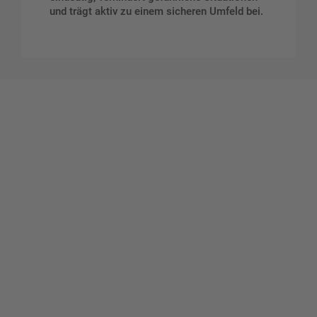
und trägt aktiv zu einem sicheren Umfeld bei.
Gestalten Sie Ihr eigenes Schild mit unserem Konfigurator
"Schild-O-Mat"
Erstellen Sie schnell und
einfach Ihre individuellen
Schilder und Aufkleber.