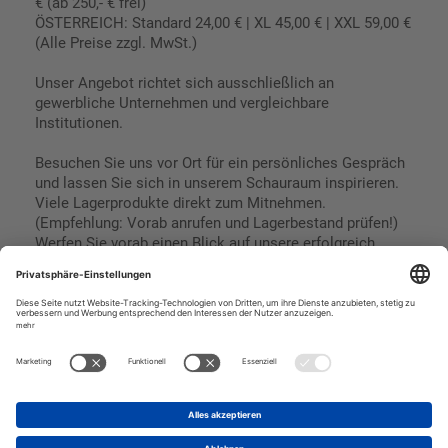
€ (ab 250,- € frei)
ÖSTERREICH: Standard 24,00 € | XL 45,00 € | XXL 59,00 €
(Alle Preise zzgl. MwSt.)
Unser Angebot richtet sich ausschließlich an
gewerbliche Unternehmen und vergleichbare
Institutionen.
Besuchen Sie uns vor Ort für ein persönliches Gespräch
und lassen Sie sich in unserem Schauraum inspirieren.
Viele Lagerprodukte direkt zum Mitnehmen.
(Empfehlung: Vorab anrufen und Lagerbestand prüfen!)
Werfen Sie vorab einen Blick auf unsere erfolgreich
umgesetzten Referenzen & Projekte.
Geschäftsbedingungen
Paypal
Impressum
SEPA Lastschrift
Datenschutz
Kreditkarte
Vorkasse
Rechnungskauf