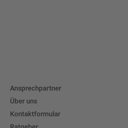
Bis zu einem Online-Bestellwert von 250,- € (exkl. MwSt.)
verrechnen wir eine Verpackungs- und Versandpauschale von
7,95 € (exkl. MwSt.) , darüber erfolgt der Versand fracht- und
verpackungsfrei.
Schilderkonfigurator
Ansprechpartner
Über uns
Kontaktformular
Ratgeber