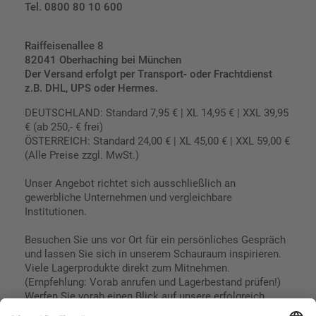
Tel. 0800 80 10 600
Raiffeisenallee 8
82041 Oberhaching bei München
Der Versand erfolgt per Transport- oder Frachtdienst
z.B. DHL, UPS oder Hermes.
DEUTSCHLAND: Standard 7,95 € | XL 14,95 € | XXL 39,95
€ (ab 250,- € frei)
ÖSTERREICH: Standard 24,00 € | XL 45,00 € | XXL 59,00 €
(Alle Preise zzgl. MwSt.)
Unser Angebot richtet sich ausschließlich an
gewerbliche Unternehmen und vergleichbare
Institutionen.
Besuchen Sie uns vor Ort für ein persönliches Gespräch
und lassen Sie sich in unserem Schauraum inspirieren.
Viele Lagerprodukte direkt zum Mitnehmen.
(Empfehlung: Vorab anrufen und Lagerbestand prüfen!)
Werfen Sie vorab einen Blick auf unsere erfolgreich
umgesetzten Referenzen & Projekte.