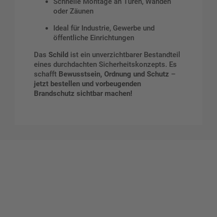
Schnelle Montage an Türen, Wänden
oder Zäunen
Ideal für Industrie, Gewerbe und
öffentliche Einrichtungen
Das
Schild
ist ein unverzichtbarer Bestandteil
eines durchdachten Sicherheitskonzepts. Es
schafft
Bewusstsein, Ordnung und Schutz
–
jetzt bestellen und vorbeugenden
Brandschutz sichtbar machen!
Gestalten Sie Ihr eigenes Schild mit unserem Konfigurator
"Schild-O-Mat"