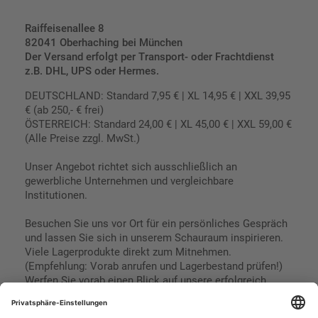
Raiffeisenallee 8
82041 Oberhaching bei München
Der Versand erfolgt per Transport- oder Frachtdienst
z.B. DHL, UPS oder Hermes.
DEUTSCHLAND: Standard 7,95 € | XL 14,95 € | XXL 39,95
€ (ab 250,- € frei)
ÖSTERREICH: Standard 24,00 € | XL 45,00 € | XXL 59,00 €
(Alle Preise zzgl. MwSt.)
Unser Angebot richtet sich ausschließlich an
gewerbliche Unternehmen und vergleichbare
Institutionen.
Besuchen Sie uns vor Ort für ein persönliches Gespräch
und lassen Sie sich in unserem Schauraum inspirieren.
Viele Lagerprodukte direkt zum Mitnehmen.
(Empfehlung: Vorab anrufen und Lagerbestand prüfen!)
Werfen Sie vorab einen Blick auf unsere erfolgreich
umgesetzten Referenzen & Projekte.