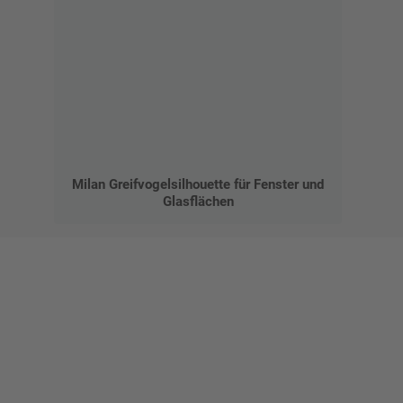
Milan Greifvogelsilhouette für Fenster und
Glasflächen
Gestalten Sie Ihr eigenes Schild mit unserem Konfigurator
"Schild-O-Mat"