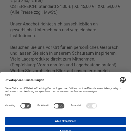
€ (ab 250,- € frei)
ÖSTERREICH: Standard 24,00 € | XL 45,00 € | XXL 59,00 €
(Alle Preise zzgl. MwSt.)
Unser Angebot richtet sich ausschließlich an
gewerbliche Unternehmen und vergleichbare
Institutionen.
Besuchen Sie uns vor Ort für ein persönliches Gespräch
und lassen Sie sich in unserem Schauraum inspirieren.
Viele Lagerprodukte direkt zum Mitnehmen.
(Empfehlung: Vorab anrufen und Lagerbestand prüfen!)
Werfen Sie vorab einen Blick auf unsere erfolgreich
umgesetzten Referenzen & Projekte.
Geschäftsbedingungen
Paypal
Impressum
SEPA Lastschrift
Datenschutz
Kreditkarte
Vorkasse
Rechnungskauf