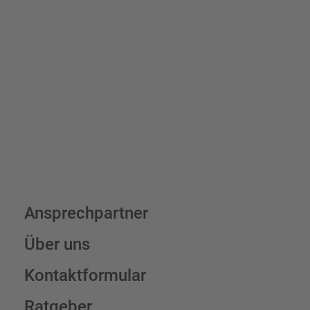
Bis zu einem Online-Bestellwert von 250,- € (exkl. MwSt.)
verrechnen wir eine Verpackungs- und Versandpauschale von
7,95 € (exkl. MwSt.) , darüber erfolgt der Versand fracht- und
verpackungsfrei.
Schilderkonfigurator
Ansprechpartner
Über uns
Kontaktformular
Ratgeber