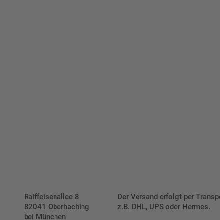
viduellen Schilder und Aufkl
Bis zu einem Online-Bestellwert von 250,- € (exkl. MwSt.)
verrechnen wir eine Verpackungs- und Versandpauschale
von 7,95 € (exkl. MwSt.) , darüber erfolgt der Versand
fracht- und verpackungsfrei.
Schilderkonfigurator
Raiffeisenallee 8
Der Versand erfolgt per Transp
82041 Oberhaching
z.B. DHL, UPS oder Hermes.
bei München