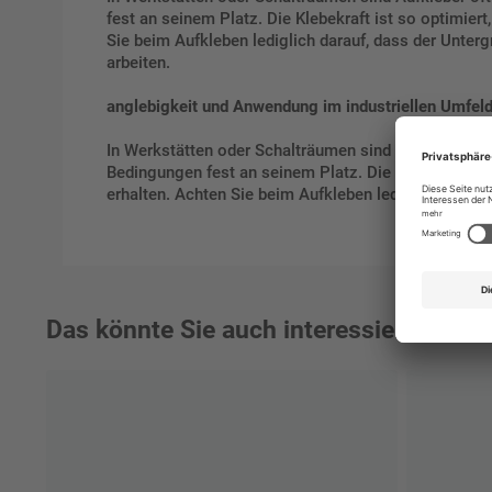
fest an seinem Platz. Die Klebekraft ist so optimiert
Sie beim Aufkleben lediglich darauf, dass der Untergr
arbeiten.
anglebigkeit und Anwendung im industriellen Umfel
In Werkstätten oder Schalträumen sind Aufkleber of
Bedingungen fest an seinem Platz. Die Klebekraft ist
erhalten. Achten Sie beim Aufkleben lediglich darauf,
Das könnte Sie auch interessieren: