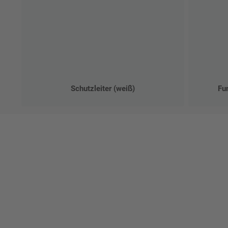
Schutzleiter (weiß)
Fun
Ges
Erst