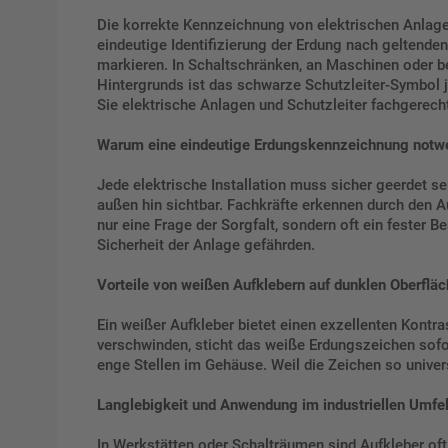
Die korrekte Kennzeichnung von elektrischen Anlagen 
eindeutige Identifizierung der Erdung nach geltend
markieren. In Schaltschränken, an Maschinen oder b
Hintergrunds ist das schwarze Schutzleiter-Symbol 
Sie elektrische Anlagen und Schutzleiter fachgerech
Warum eine eindeutige Erdungskennzeichnung notwe
Jede elektrische Installation muss sicher geerdet 
außen hin sichtbar. Fachkräfte erkennen durch den A
nur eine Frage der Sorgfalt, sondern oft ein fester
Sicherheit der Anlage gefährden.
Vorteile von weißen Aufklebern auf dunklen Oberflä
Ein weißer Aufkleber bietet einen exzellenten Kontr
verschwinden, sticht das weiße Erdungszeichen sofor
enge Stellen im Gehäuse. Weil die Zeichen so universe
Langlebigkeit und Anwendung im industriellen Umfe
In Werkstätten oder Schalträumen sind Aufkleber of