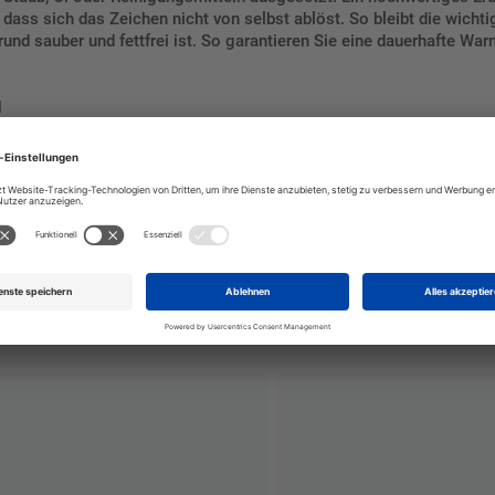
, dass sich das Zeichen nicht von selbst ablöst. So bleibt die wich
und sauber und fettfrei ist. So garantieren Sie eine dauerhafte Warn
d
t Staub, Öl oder Reinigungsmitteln ausgesetzt. Ein hochwertiges E
 so optimiert, dass sich das Zeichen nicht von selbst ablöst. So bl
 dass der Untergrund sauber und fettfrei ist.