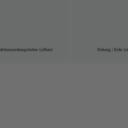
ktionserdungsleiter (silber)
Erdung | Erde (si
talten Sie Ihr eigenes Schild mit unserem Konfigurator "Schild-O-
ellen Sie schnell und einfach