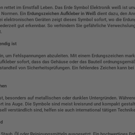
rettet im Ernstfall Leben. Das Erde Symbol Elektronik weiß ist unve
en Normen. Ein
Erdungszeichen Aufkleber in Weiß
dient dazu, den Ans
ei elektronischen Geräten zeigt dieses Symbol sofort, wo die Erdun
jederzeit gut erkennbar. So verhindern Sie gefährliche Verwechsl
t.
ndig ist
sein, um Fehlspannungen abzuleiten. Mit einem Erdungszeichen mark
ufkleber sofort, dass das Gehäuse oder das Bauteil ordnungsgemäß 
 Bestandteil von Sicherheitsprüfungen. Ein fehlendes Zeichen kann b
chen
ast, besonders auf metallischen oder dunklen Untergründen. Während
t ins Auge. Die Symbole sind meist kreisrund und kompakt gestalte
ll verständlich sind, helfen sie auch international tätigen Technike
ld
t Staub, Öl oder Reinigungsmitteln ausgesetzt. Ein hochwertiges E