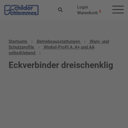
Login
0
Warenkorb
Startseite
Betriebs­aus­stattungen
Warn- und
Schutzprofile
Winkel-Profil A, A+ und AA
selbstklebend
Eckverbinder dreischenklig