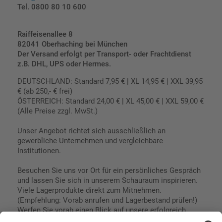
Tel. 0800 80 10 600
Raiffeisenallee 8
82041 Oberhaching bei München
Der Versand erfolgt per Transport- oder Frachtdienst
z.B. DHL, UPS oder Hermes.
DEUTSCHLAND: Standard 7,95 € | XL 14,95 € | XXL 39,95
€ (ab 250,- € frei)
ÖSTERREICH: Standard 24,00 € | XL 45,00 € | XXL 59,00 €
(Alle Preise zzgl. MwSt.)
Unser Angebot richtet sich ausschließlich an
gewerbliche Unternehmen und vergleichbare
Institutionen.
Besuchen Sie uns vor Ort für ein persönliches Gespräch
und lassen Sie sich in unserem Schauraum inspirieren.
Viele Lagerprodukte direkt zum Mitnehmen.
(Empfehlung: Vorab anrufen und Lagerbestand prüfen!)
Werfen Sie vorab einen Blick auf unsere erfolgreich
umgesetzten Referenzen & Projekte.