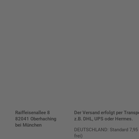
Bis zu einem Online-Bestellwert von 250,- € (exkl. MwSt.)
verrechnen wir eine Verpackungs- und Versandpauschale
von 7,95 € (exkl. MwSt.) , darüber erfolgt der Versand
fracht- und verpackungsfrei.
Schilderkonfigurator
Raiffeisenallee 8
Der Versand erfolgt per Transp
82041 Oberhaching
z.B. DHL, UPS oder Hermes.
bei München
DEUTSCHLAND: Standard 7,95 € |
frei)