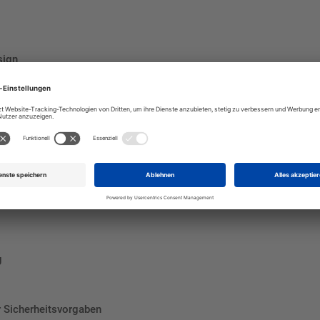
sign
Geräten
it
trahlenschutzes. Es trägt zur Einhaltung der gesetzlichen Vorschrif
g
r Sicherheitsvorgaben