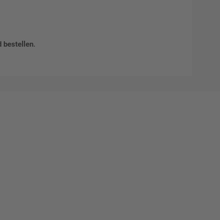
d bestellen
.
Mat"
 Ihre
eber.