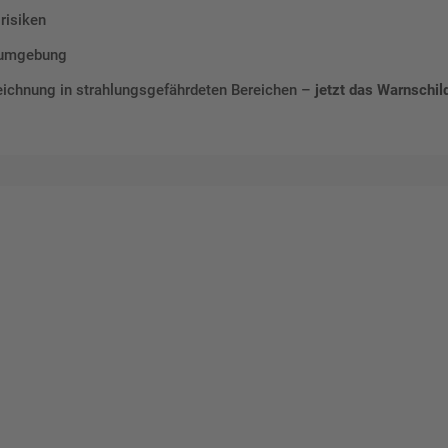
risiken
tsumgebung
eichnung in strahlungsgefährdeten Bereichen –
jetzt das Warnschil
talten Sie Ihr eigenes Schild mit unserem Konfigurator "Schild-O-
ellen Sie schnell und einfach
viduellen Schilder und Aufkl