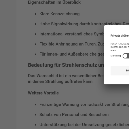
Eigenschaften im Überblick
Klare Kennzeichnung
Hohe Signalwirkung durch kontrastreiches De
International verständliches Symbol
Flexible Anbringung an Türen, Zugängen oder 
Für Innen- und Außenbereiche geeignet
Bedeutung für Strahlenschutz und Sicherhe
Das Warnschild ist ein wesentlicher Bestandteil des S
in denen Strahlung auftreten kann.
Weitere Vorteile
Frühzeitige Warnung vor radioaktiver Strahlun
Schutz von Personal und Besuchern
Unterstützung bei der Umsetzung gesetzliche