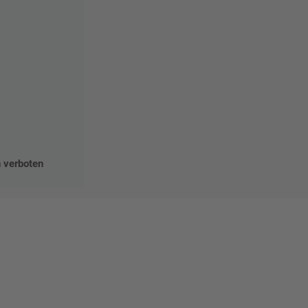
n verboten
Mat"