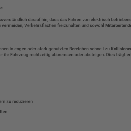
he
verständlich darauf hin, dass das Fahren von elektrisch betriebenen
u vermeiden
, Verkehrsflächen freizuhalten und sowohl
Mitarbeitend
nnen in engen oder stark genutzten Bereichen schnell zu
Kollision
er ihr Fahrzeug rechtzeitig abbremsen oder absteigen. Dies trägt e
ern zu reduzieren
lten