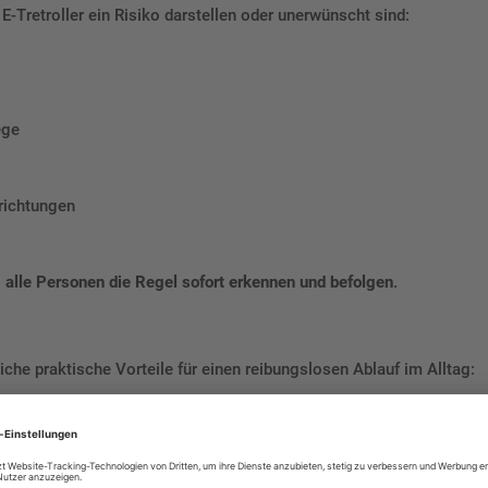
E-Tretroller ein Risiko darstellen oder unerwünscht sind:
ege
richtungen
s
alle Personen die Regel sofort erkennen und befolgen
.
eiche praktische Vorteile für einen reibungslosen Ablauf im Alltag:
ierung
onzepte