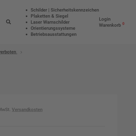
Schilder | Sicherheitskennzeichen
Plaketten & Siegel
Login
Laser Warnschilder
0
Warenkorb
Orientierungssysteme
Betriebs­aus­stattungen
 verboten
 MwSt.
Versandkosten