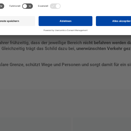
en
ntrollen
hrer frühzeitig, dass der jeweilige Bereich
nicht befahren werden da
. Gleichzeitig trägt das Schild dazu bei,
unerwünschten Verkehr gezi
klare Grenze, schützt Wege und Personen und sorgt damit für ein 