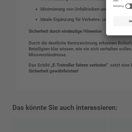
Minimierung von Unfallrisiken und Sachschäd
Ideale Ergänzung für Verkehrs- und Zugangsko
Sicherheit durch eindeutige Hinweise
Durch die deutliche Kennzeichnung erkennen Rollerfa
Beteiligten klar wissen, wie sie sich verhalten sollen
Missverständnisse.
Das Schild
„E-Tretroller fahren verboten“
setzt eine 
Sicherheit gewährleisten!
Das könnte Sie auch interessieren: