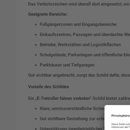
Das Verbotszeichen wird überall dort eingesetzt, wo 
Geeignete Bereiche:
Fußgängerzonen und Eingangsbereiche
Einkaufszentren, Passagen und überdachte W
Betriebe, Werkstätten und Logistikflächen
Schulgelände, Parkanlagen und öffentliche Ein
Parkhäuser und Tiefgaragen
Gut sichtbar angebracht, sorgt das Schild dafür, das
Vorteile des Schildes
Ein
„E-Tretroller fahren verboten“
-Schild bietet zahlr
Klare, unmissverständliche Sicherheitsregel
Gut sichtbare Gestaltung zur schnellen Orient
Unterstützung innerbetrieblicher Sicherheitsk