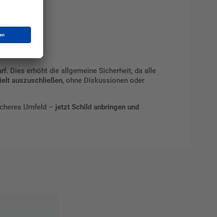
rf
. Dies erhöht die allgemeine Sicherheit, da alle
elt auszuschließen
, ohne Diskussionen oder
sicheres Umfeld –
jetzt Schild anbringen und