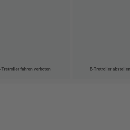
-Tretroller fahren verboten
E-Tretroller abstelle
talten Sie Ihr eigenes Schild mit unserem Konfigurator "Schild-O-