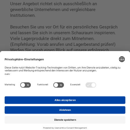
Unser Angebot richtet sich ausschließlich an
gewerbliche Unternehmen und vergleichbare
Institutionen.
Besuchen Sie uns vor Ort für ein persönliches Gespräch
und lassen Sie sich in unserem Schauraum inspirieren.
Viele Lagerprodukte direkt zum Mitnehmen.
(Empfehlung: Vorab anrufen und Lagerbestand prüfen!)
Werfen Sie vorab einen Blick auf unsere erfolgreich
umgesetzten Referenzen & Projekte.
Geschäftsbedingungen
Paypal
Impressum
SEPA Lastschrift
Datenschutz
Kreditkarte
Vorkasse
Rechnungskauf