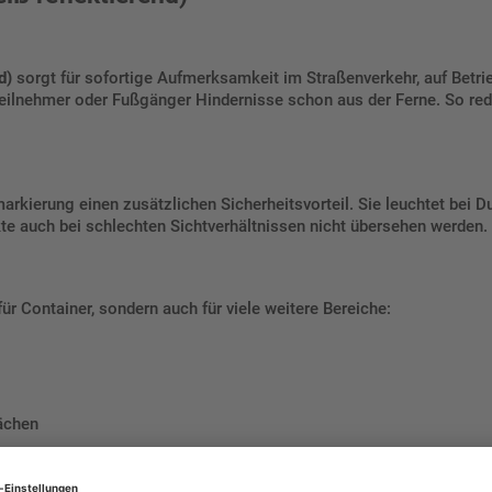
d)
sorgt für sofortige Aufmerksamkeit im Straßenverkehr, auf Betri
eilnehmer oder Fußgänger Hindernisse schon aus der Ferne. So redu
arkierung einen zusätzlichen Sicherheitsvorteil. Sie leuchtet bei D
te auch bei schlechten Sichtverhältnissen nicht übersehen werden.
ür Container, sondern auch für viele weitere Bereiche:
lächen