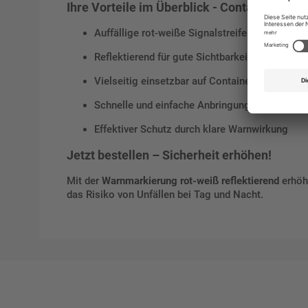
Ihre Vorteile im Überblick - Container Wa
Auffällige rot-weiße Signalstreifen
Reflektierend für gute Sichtbarkeit bei Nacht
Vielseitig einsetzbar auf Container, Maschine
Schnelle und einfache Anbringung
Effektiver Schutz durch klare Warnwirkung
Jetzt bestellen – Sicherheit erhöhen!
Mit der
Warnmarkierung rot-weiß reflektierend
erhöhe
das Risiko von Unfällen bei Tag und Nacht.