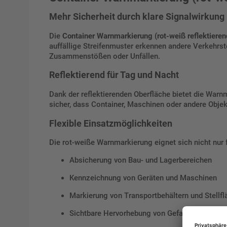
Mehr Sicherheit durch klare Signalwirkung
Die
Container Warnmarkierung (rot-weiß reflektieren
auffällige Streifenmuster erkennen andere Verkehrst
Zusammenstößen oder Unfällen.
Reflektierend für Tag und Nacht
Dank der reflektierenden Oberfläche bietet die Warnm
sicher, dass Container, Maschinen oder andere Objek
Flexible Einsatzmöglichkeiten
Die rot-weiße Warnmarkierung eignet sich nicht nur f
Absicherung von Bau- und Lagerbereichen
Kennzeichnung von Geräten und Maschinen
Markierung von Transportbehältern und Stellf
Sichtbare Hervorhebung von Gefahrenstellen