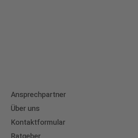
Bis zu einem Online-Bestellwert von 250,- € (exkl. MwSt.)
verrechnen wir eine Verpackungs- und Versandpauschale
von 7,95 € (exkl. MwSt.) , darüber erfolgt der Versand
fracht- und verpackungsfrei.
Schilderkonfigurator
Ansprechpartner
Über uns
Kontaktformular
Ratgeber