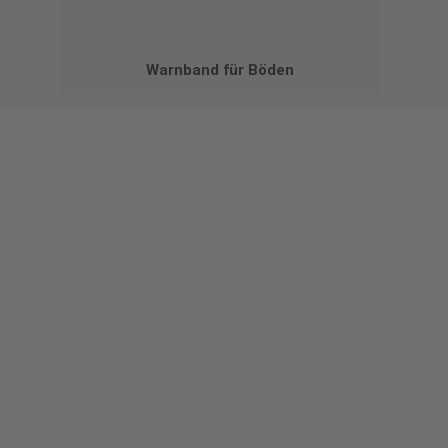
Warnband für Böden
Gestalten Sie Ihr eigenes Schild mit unserem Konfigurator
"Schild-O-Mat"
Erstellen Sie schnell und
einfach Ihre individuellen
Schilder und Aufkleber.