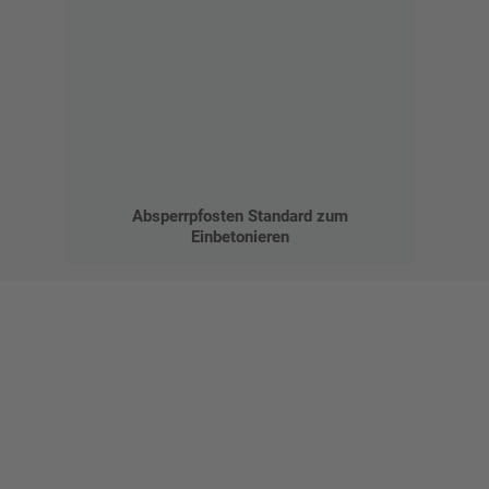
Absperrpfosten Standard zum
Einbetonieren
Gestalten Sie Ihr eigenes Schild mit unserem Konfigurator
"Schild-O-Mat"