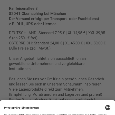
Raiffeisenallee 8
82041 Oberhaching bei München
Der Versand erfolgt per Transport- oder Frachtdienst
z.B. DHL, UPS oder Hermes.
DEUTSCHLAND: Standard 7,95 € | XL 14,95 € | XXL 39,95
€ (ab 250,- € frei)
ÖSTERREICH: Standard 24,00 € | XL 45,00 € | XXL 59,00 €
(Alle Preise zzgl. MwSt.)
Unser Angebot richtet sich ausschließlich an
gewerbliche Unternehmen und vergleichbare
Institutionen.
Besuchen Sie uns vor Ort für ein persönliches Gespräch
und lassen Sie sich in unserem Schauraum inspirieren.
Viele Lagerprodukte direkt zum Mitnehmen.
(Empfehlung: Vorab anrufen und Lagerbestand prüfen!)
Werfen Sie vorab einen Blick auf unsere erfolgreich
umgesetzten Referenzen & Projekte.