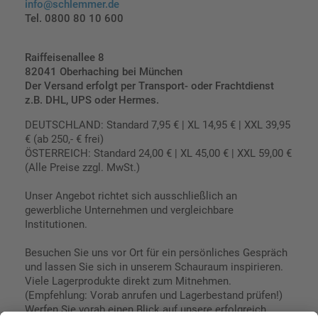
info@schlemmer.de
Tel. 0800 80 10 600
Raiffeisenallee 8
82041 Oberhaching bei München
Der Versand erfolgt per Transport- oder Frachtdienst
z.B. DHL, UPS oder Hermes.
DEUTSCHLAND: Standard 7,95 € | XL 14,95 € | XXL 39,95
€ (ab 250,- € frei)
ÖSTERREICH: Standard 24,00 € | XL 45,00 € | XXL 59,00 €
(Alle Preise zzgl. MwSt.)
Unser Angebot richtet sich ausschließlich an
gewerbliche Unternehmen und vergleichbare
Institutionen.
Besuchen Sie uns vor Ort für ein persönliches Gespräch
und lassen Sie sich in unserem Schauraum inspirieren.
Viele Lagerprodukte direkt zum Mitnehmen.
(Empfehlung: Vorab anrufen und Lagerbestand prüfen!)
Werfen Sie vorab einen Blick auf unsere erfolgreich