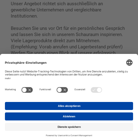
Unser Angebot richtet sich ausschließlich an
gewerbliche Unternehmen und vergleichbare
Institutionen.
Besuchen Sie uns vor Ort für ein persönliches Gespräch
und lassen Sie sich in unserem Schauraum inspirieren.
Viele Lagerprodukte direkt zum Mitnehmen.
(Empfehlung: Vorab anrufen und Lagerbestand prüfen!)
Werfen Sie vorab einen Blick auf unsere erfolgreich
umgesetzten Referenzen & Projekte.
Geschäftsbedingungen
Paypal
Impressum
SEPA Lastschrift
Datenschutz
Kreditkarte
Vorkasse
Rechnungskauf