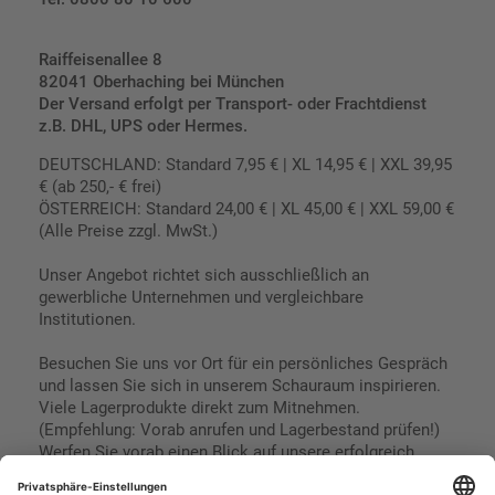
Raiffeisenallee 8
82041 Oberhaching bei München
Der Versand erfolgt per Transport- oder Frachtdienst
z.B. DHL, UPS oder Hermes.
DEUTSCHLAND: Standard 7,95 € | XL 14,95 € | XXL 39,95
€ (ab 250,- € frei)
ÖSTERREICH: Standard 24,00 € | XL 45,00 € | XXL 59,00 €
(Alle Preise zzgl. MwSt.)
Unser Angebot richtet sich ausschließlich an
gewerbliche Unternehmen und vergleichbare
Institutionen.
Besuchen Sie uns vor Ort für ein persönliches Gespräch
und lassen Sie sich in unserem Schauraum inspirieren.
Viele Lagerprodukte direkt zum Mitnehmen.
(Empfehlung: Vorab anrufen und Lagerbestand prüfen!)
Werfen Sie vorab einen Blick auf unsere erfolgreich
umgesetzten Referenzen & Projekte.