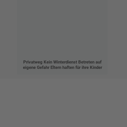
Privatweg Kein Winterdienst Betreten auf
eigene Gefahr Eltern haften für ihre Kinder
Gestalten Sie Ihr eigenes Schild mit unserem Konfigurator
"Schild-O-Mat"