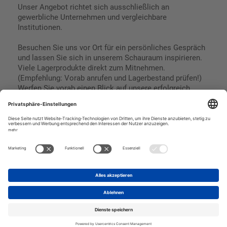
Unser Angebot richtet sich ausschließlich an
gewerbliche Unternehmen und vergleichbare
Institutionen.
Besuchen Sie uns vor Ort für ein persönliches Gespräch
und lassen Sie sich in unserem Schauraum inspirieren.
Viele Lagerprodukte direkt zum Mitnehmen.
(Empfehlung: Vorab anrufen und Lagerbestand prüfen!)
Werfen Sie vorab einen Blick auf unsere erfolgreich
umgesetzten Referenzen & Projekte.
Geschäftsbedingungen
Paypal
Impressum
SEPA Lastschrift
Datenschutz
Kreditkarte
Vorkasse
Rechnungskauf