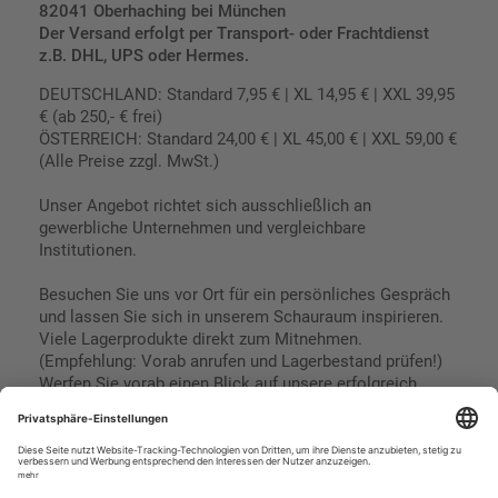
82041 Oberhaching bei München
Der Versand erfolgt per Transport- oder Frachtdienst
z.B. DHL, UPS oder Hermes.
DEUTSCHLAND: Standard 7,95 € | XL 14,95 € | XXL 39,95
€ (ab 250,- € frei)
ÖSTERREICH: Standard 24,00 € | XL 45,00 € | XXL 59,00 €
(Alle Preise zzgl. MwSt.)
Unser Angebot richtet sich ausschließlich an
gewerbliche Unternehmen und vergleichbare
Institutionen.
Besuchen Sie uns vor Ort für ein persönliches Gespräch
und lassen Sie sich in unserem Schauraum inspirieren.
Viele Lagerprodukte direkt zum Mitnehmen.
(Empfehlung: Vorab anrufen und Lagerbestand prüfen!)
Werfen Sie vorab einen Blick auf unsere erfolgreich
umgesetzten Referenzen & Projekte.
Geschäftsbedingungen
Paypal