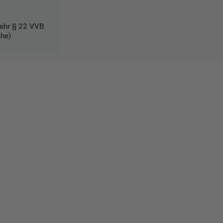
wehr § 22 VVB
che)
Mat"
 Ihre
eber.