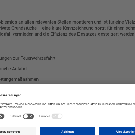
oblemlos an allen relevanten Stellen montieren und ist für eine Vie
private Grundstücke – eine klare Kennzeichnung sorgt für einen sch
tfall vermieden und die Effizienz des Einsatzes gesteigert werden
dnungen zur Feuerwehrzufahrt
hnelle Anfahrt
r Rettungsmaßnahmen
nten Stellen
 Feuerwehrfahrzeuge
r Notfallvorsorge bei
en!
r mit Zusatzangabe der Verordnung
und sorgen Sie dafür, dass im Not