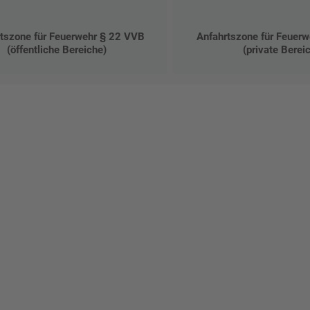
tszone für Feuerwehr § 22 VVB
Anfahrtszone für Feuer
(öffentliche Bereiche)
(private Berei
talten Sie Ihr eigenes Schild mit unserem Konfigurator "Schild-O-
ellen Sie schnell und einfach
viduellen Schilder und Aufkl
Bis zu einem Online-Bestellwert von 250,- € (exkl. MwSt.)