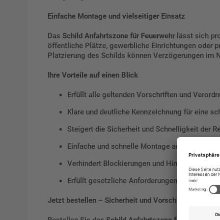
Einfache Montage und vielseitiger Einsatz
Das
Schild Anfahrtszone für Feuerwehr
lässt sich pr
öffentliche Plätze, gewerbliche Einrichtungen oder 
Platzierung des Schilds können Verzögerungen im No
Ihre Vorteile auf einen Blick
Erfüllt alle geltenden Vorschriften und Veror
Klare und deutliche Kennzeichnung für eine sc
Steigert die Sicherheit und Schnelligkeit de
Einfache und schnelle Montage an allen releva
Verhindert Blockierungen und Hindernisse für
Erfüllt gesetzliche Anforderungen und trägt zu
Jetzt bestellen – Sicherheit und Vorschriften einhalt
Bestellen Sie das
Schild Anfahrtszone für Feuerweh