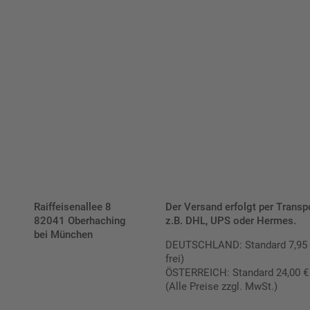
verrechnen wir eine Verpackungs- und Versandpauschale
von 7,95 € (exkl. MwSt.) , darüber erfolgt der Versand
fracht- und verpackungsfrei.
Schilderkonfigurator
Raiffeisenallee 8
Der Versand erfolgt per Transp
82041 Oberhaching
z.B. DHL, UPS oder Hermes.
bei München
DEUTSCHLAND: Standard 7,95 € |
frei)
ÖSTERREICH: Standard 24,00 € |
(Alle Preise zzgl. MwSt.)