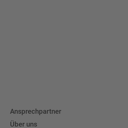
Schilder und Aufkleber.
Bis zu einem Online-Bestellwert von 250,- € (exkl. MwSt.)
verrechnen wir eine Verpackungs- und Versandpauschale von
7,95 € (exkl. MwSt.) , darüber erfolgt der Versand fracht- und
verpackungsfrei.
Schilderkonfigurator
Ansprechpartner
Über uns