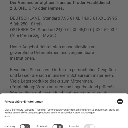
Der Versand erfolgt per Transport- oder Frachtdienst
z.B. DHL, UPS oder Hermes.
DEUTSCHLAND: Standard 7,95 € | XL 14,95 € | XXL 39,95
€ (ab 250,- € frei)
ÖSTERREICH: Standard 24,00 € | XL 45,00 € | XXL 59,00 €
(Alle Preise zzgl. MwSt.)
Unser Angebot richtet sich ausschließlich an
gewerbliche Unternehmen und vergleichbare
Institutionen.
Besuchen Sie uns vor Ort für ein persönliches Gespräch
und lassen Sie sich in unserem Schauraum inspirieren.
Viele Lagerprodukte direkt zum Mitnehmen.
(Empfehlung: Vorab anrufen und Lagerbestand prüfen!)
Werfen Sie vorab einen Blick auf unsere erfolgreich
umgesetzten Referenzen & Projekte.
Geschäftsbedingungen
Paypal
Impressum
SEPA Lastschrift