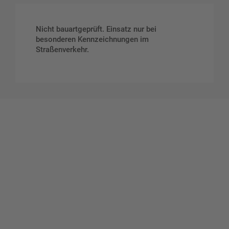
Nicht bauartgeprüft. Einsatz nur bei
besonderen Kennzeichnungen im
Straßenverkehr.
Gestalten Sie Ihr eigenes Schild mit unserem Konfigurator
"Schild-O-Mat"
Erstellen Sie schnell und
einfach Ihre individuellen