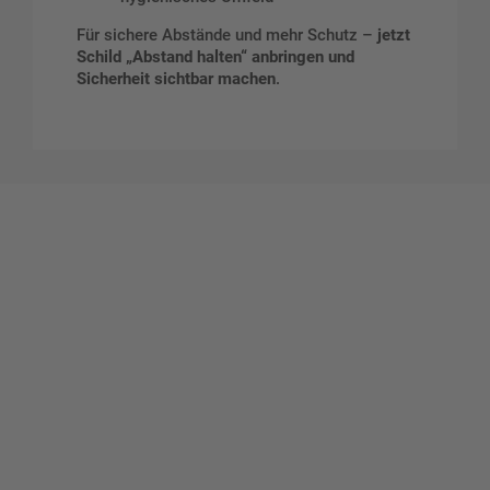
Für sichere Abstände und mehr Schutz –
jetzt
Schild „Abstand halten“ anbringen und
Sicherheit sichtbar machen
.
Gestalten Sie Ihr eigenes Schild mit unserem Konfigurator
"Schild-O-Mat"
Erstellen Sie schnell und
einfach Ihre individuellen