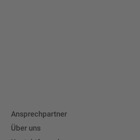
Schilder und Aufkleber.
Bis zu einem Online-Bestellwert von 250,- € (exkl. MwSt.)
verrechnen wir eine Verpackungs- und Versandpauschale von
7,95 € (exkl. MwSt.) , darüber erfolgt der Versand fracht- und
verpackungsfrei.
Schilderkonfigurator
Ansprechpartner
Über uns