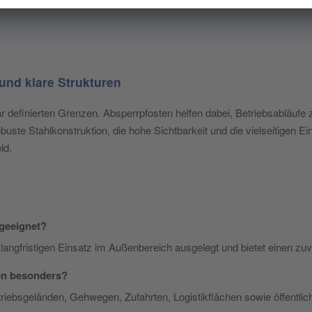
und klare Strukturen
ar definierten Grenzen. Absperrpfosten helfen dabei, Betriebsabläufe
obuste Stahlkonstruktion, die hohe Sichtbarkeit und die vielseitigen E
ld.
 geeignet?
en langfristigen Einsatz im Außenbereich ausgelegt und bietet einen z
en besonders?
riebsgeländen, Gehwegen, Zufahrten, Logistikflächen sowie öffentlic