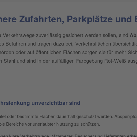
here Zufahrten, Parkplätze und 
e Verkehrswege zuverlässig gesichert werden sollen, sind
Ab
es Befahren und tragen dazu bei, Verkehrsflächen übersichtli
hörden oder auf öffentlichen Flächen sorgen sie für mehr Si
 Stahl und sind in der auffälligen Farbgebung Rot-Weiß ausg
hrslenkung unverzichtbar sind
itet oder bestimmte Flächen dauerhaft geschützt werden. Absperrpfos
ble Bereiche vor unerlaubter Nutzung zu schützen.
ehen klare Verkehrswege. Mitarbeiter, Besucher und Lieferanten erke