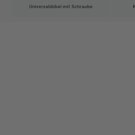
Universaldübel mit Schraube
Ges
Erst
indi