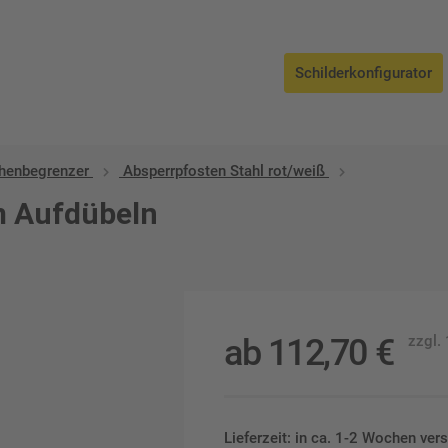
Schilderkonfigurator
henbegrenzer
Absperrpfosten Stahl rot/weiß
m Aufdübeln
ab
112,70
€
zzgl.
Lieferzeit: in ca. 1-2 Wochen ver