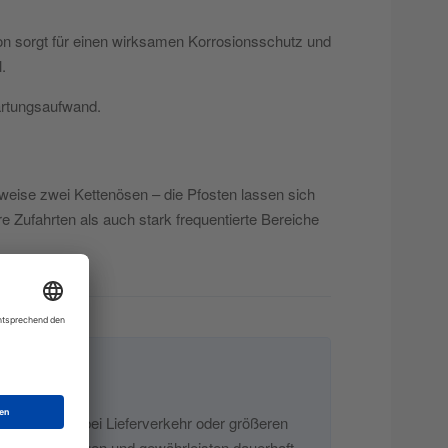
on sorgt für einen wirksamen Korrosionsschutz und
.
artungsaufwand.
weise zwei Kettenösen – die Pfosten lassen sich
 Zufahrten als auch stark frequentierte Bereiche
. Besonders bei Lieferverkehr oder größeren
tere Anpassungen und gewährleisten dauerhaft