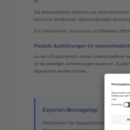
an.
Die Absperrpfosten bestehen aus feuerverzinktem 
eine hohe Sichtbarkeit. Gleichzeitig bleibt die Kon
Für Unternehmen, Kommunen und Betreiber öffentli
Flexible Ausführungen für unterschiedli
Je nach Einsatzbereich stehen unterschiedliche Va
an die jeweiligen Anforderungen anpassen. Zusätzl
abgesichert werden können.
Experten-Montagetipp
Positionieren Sie Absperrpfosten immer so, d
Fahrzeugen empfiehlt sich eine vorherige Prü