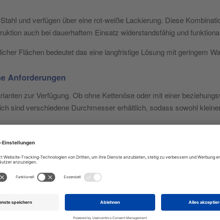
Stahl und verfügen über eine rot-weiße Lackierung. Diese Kombinati
struktion auch bei dauerhaftem Einsatz widerstandsfähig und funktional
cher Flächen bedeutet das eine langfristige Lösung mit geringem W
che Anforderungen
rianten zur Verfügung. Ob ohne Kettenöse oder mit einer beziehungs
ich sind verschiedene Durchmesser erhältlich, sodass sowohl kleinere
ass Rangierflächen und Fahrwege ausreichend berücksichtigt werden
fung der tatsächlichen Fahrzeugbreiten. Dadurch vermeiden Sie spä