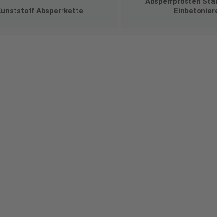
Absperrpfosten Sta
Kunststoff Absperrkette
Einbetonier
talten Sie Ihr eigenes Schild mit unserem Konfigurator "Schild-O-
ellen Sie schnell und einfach
viduellen Schilder und Aufkl
Bis zu einem Online-Bestellwert von 250,- € (exkl. MwSt.)
verrechnen wir eine Verpackungs- und Versandpauschale
von 7,95 € (exkl. MwSt.) , darüber erfolgt der Versand