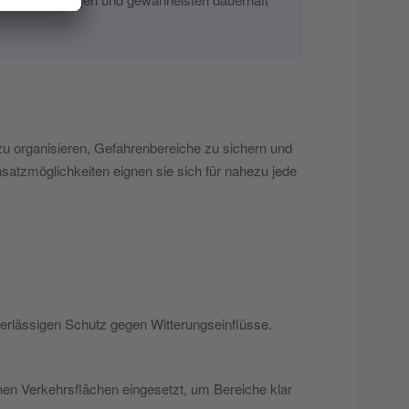
 zu organisieren, Gefahrenbereiche zu sichern und
insatzmöglichkeiten eignen sie sich für nahezu jede
uverlässigen Schutz gegen Witterungseinflüsse.
hen Verkehrsflächen eingesetzt, um Bereiche klar