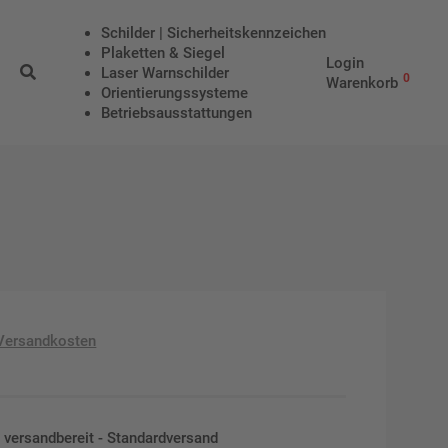
Schilder | Sicherheitskennzeichen
Plaketten & Siegel
Login
Laser Warnschilder
0
Warenkorb
Orientierungssysteme
Betriebs­aus­stattungen
Versandkosten
en versandbereit - Standardversand