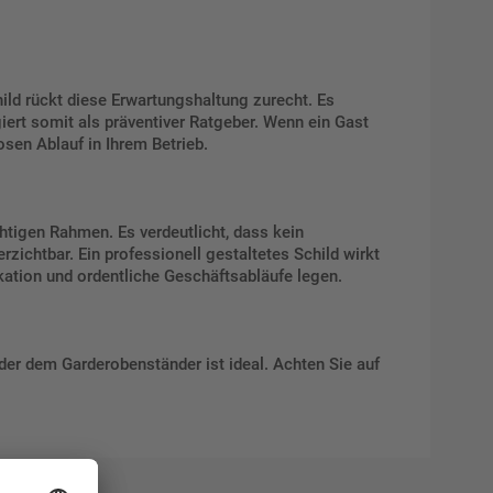
hild rückt diese Erwartungshaltung zurecht. Es
iert somit als präventiver Ratgeber. Wenn ein Gast
osen Ablauf in Ihrem Betrieb.
chtigen Rahmen. Es verdeutlicht, dass kein
ichtbar. Ein professionell gestaltetes Schild wirkt
kation und ordentliche Geschäftsabläufe legen.
der dem Garderobenständer ist ideal. Achten Sie auf