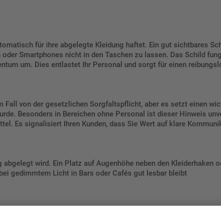
omatisch für ihre abgelegte Kleidung haftet. Ein gut sichtbares Sc
 oder Smartphones nicht in den Taschen zu lassen. Das Schild fung
ntum um. Dies entlastet Ihr Personal und sorgt für einen reibungsl
m Fall von der gesetzlichen Sorgfaltspflicht, aber es setzt einen wi
e. Besonders in Bereichen ohne Personal ist dieser Hinweis unverz
ttel. Es signalisiert Ihren Kunden, dass Sie Wert auf klare Kommuni
ung abgelegt wird. Ein Platz auf Augenhöhe neben den Kleiderhaken o
 bei gedimmtem Licht in Bars oder Cafés gut lesbar bleibt