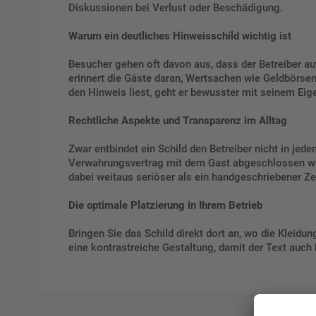
Diskussionen bei Verlust oder Beschädigung.
Warum ein deutliches Hinweisschild wichtig ist
Besucher gehen oft davon aus, dass der Betreiber aut
erinnert die Gäste daran, Wertsachen wie Geldbörsen
den Hinweis liest, geht er bewusster mit seinem Eige
Rechtliche Aspekte und Transparenz im Alltag
Zwar entbindet ein Schild den Betreiber nicht in jede
Verwahrungsvertrag mit dem Gast abgeschlossen wurd
dabei weitaus seriöser als ein handgeschriebener Ze
Die optimale Platzierung in Ihrem Betrieb
Bringen Sie das Schild direkt dort an, wo die Kleid
eine kontrastreiche Gestaltung, damit der Text auch