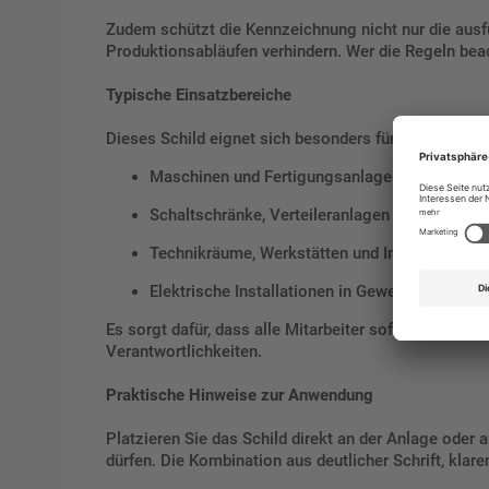
Zudem schützt die Kennzeichnung nicht nur die aus
Produktionsabläufen verhindern. Wer die Regeln beacht
Typische Einsatzbereiche
Dieses Schild eignet sich besonders für:
Maschinen und Fertigungsanlagen
Schaltschränke, Verteileranlagen und Steueru
Technikräume, Werkstätten und Industrieanlag
Elektrische Installationen in Gewerbe- und Bet
Es sorgt dafür, dass alle Mitarbeiter sofort erkenne
Verantwortlichkeiten.
Praktische Hinweise zur Anwendung
Platzieren Sie das Schild direkt an der Anlage oder
dürfen. Die Kombination aus deutlicher Schrift, kla