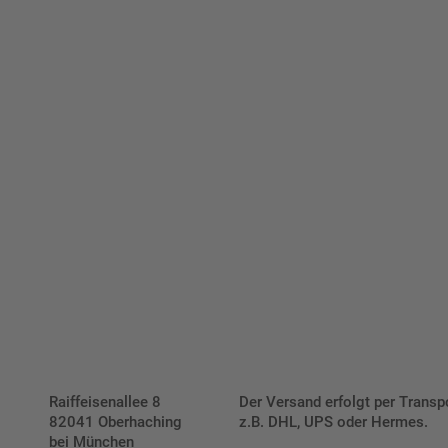
viduellen Schilder und Aufkl
Bis zu einem Online-Bestellwert von 250,- € (exkl. MwSt.)
verrechnen wir eine Verpackungs- und Versandpauschale
von 7,95 € (exkl. MwSt.) , darüber erfolgt der Versand
fracht- und verpackungsfrei.
Schilderkonfigurator
Raiffeisenallee 8
Der Versand erfolgt per Transp
82041 Oberhaching
z.B. DHL, UPS oder Hermes.
bei München