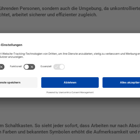
führenden Personen, sondern auch die Umgebung, da unkontrolliert
et, arbeitet sicherer und effizienter zugleich.
ngen
en
riebsbereichen
n, wann Arbeiten gefahrlos durchgeführt werden können. Dadurch ent
 am Schaltkasten. So sieht jeder sofort, dass Arbeiten nur nach Ab
ren Farben und bekannten Symbolen erhöht die Aufmerksamkeit und r