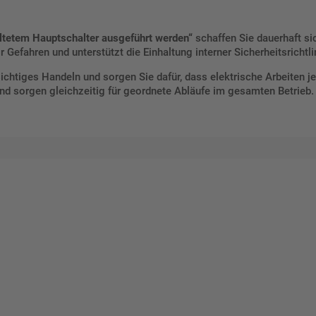
altetem Hauptschalter ausgeführt werden“
schaffen Sie dauerhaft sic
Gefahren und unterstützt die Einhaltung interner Sicherheitsrichtli
ichtiges Handeln und sorgen Sie dafür, dass elektrische Arbeiten j
und sorgen gleichzeitig für geordnete Abläufe im gesamten Betrieb.
talten Sie Ihr eigenes Schild mit unserem Konfigurator "Schild-O-
ellen Sie schnell und einfach