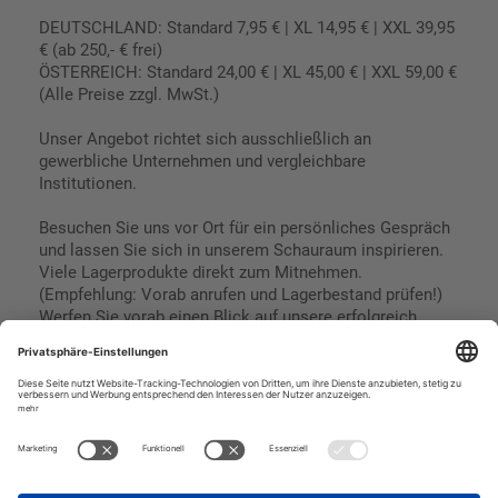
DEUTSCHLAND: Standard 7,95 € | XL 14,95 € | XXL 39,95
€ (ab 250,- € frei)
ÖSTERREICH: Standard 24,00 € | XL 45,00 € | XXL 59,00 €
(Alle Preise zzgl. MwSt.)
Unser Angebot richtet sich ausschließlich an
gewerbliche Unternehmen und vergleichbare
Institutionen.
Besuchen Sie uns vor Ort für ein persönliches Gespräch
und lassen Sie sich in unserem Schauraum inspirieren.
Viele Lagerprodukte direkt zum Mitnehmen.
(Empfehlung: Vorab anrufen und Lagerbestand prüfen!)
Werfen Sie vorab einen Blick auf unsere erfolgreich
umgesetzten Referenzen & Projekte.
Geschäftsbedingungen
Paypal
Impressum
SEPA Lastschrift
Datenschutz
Kreditkarte
Vorkasse