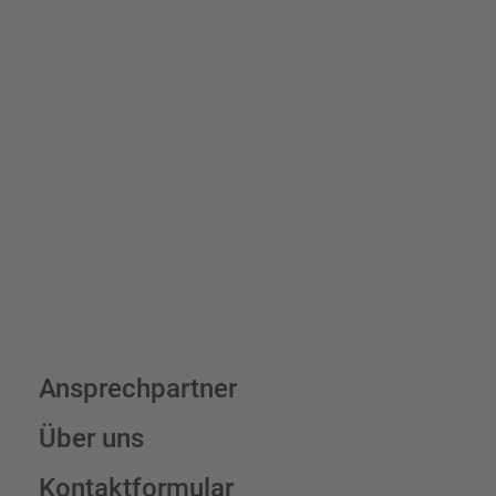
Bis zu einem Online-Bestellwert von 250,- € (exkl. MwSt.)
verrechnen wir eine Verpackungs- und Versandpauschale von
7,95 € (exkl. MwSt.) , darüber erfolgt der Versand fracht- und
verpackungsfrei.
Schilderkonfigurator
Ansprechpartner
Über uns
Kontaktformular