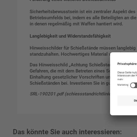
Sicherheitsbewusstsein ist ein zentraler Aspekt des 
Betriebsumfelds bei, indem es alle Beteiligten an di
in denen regelmäßig mit Waffen hantiert wird.
Langlebigkeit und Widerstandsfähigkeit
Hinweisschilder für Schießstände müssen langlebig
standzuhalten. Hochwertiges Material wie Aluminium s
Das Hinweisschild „Achtung Schießstand – Lebensgefa
Gefahren, die mit dem Betreten eines Schießstands 
Einhaltung gesetzlicher Vorschriften und die Förder
Schießständen bei. Investieren Sie in gut sichtbare
SRL-190201.pdf (schiessstandrichtlinien.de)
Das könnte Sie auch interessieren: