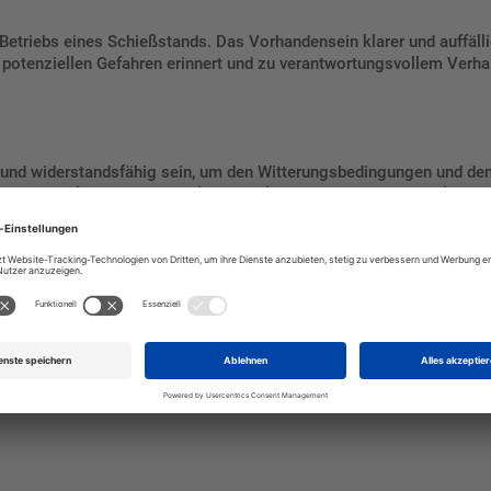
Betriebs eines Schießstands. Das Vorhandensein klarer und auffälli
e potenziellen Gefahren erinnert und zu verantwortungsvollem Verhal
 und widerstandsfähig sein, um den Witterungsbedingungen und d
orgt dafür, dass die Schilder über längere Zeit hinweg gut lesbar 
hr! Betreten Verboten“ ist ein unverzichtbares Sicherheitsinstrume
verbunden sind, und schützt sowohl Unbefugte als auch regelmäßige 
ung eines sicheren Betriebsumfelds trägt dieses Schild wesentlich 
 und langlebige Schilder, um maximale Sicherheit auf Ihrem Schießst