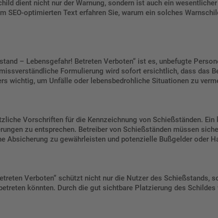
ild dient nicht nur der Warnung, sondern ist auch ein wesentlicher 
em SEO-optimierten Text erfahren Sie, warum ein solches Warnschild 
tand – Lebensgefahr! Betreten Verboten“ ist es, unbefugte Person
issverständliche Formulierung wird sofort ersichtlich, dass das B
rs wichtig, um Unfälle oder lebensbedrohliche Situationen zu verm
etzliche Vorschriften für die Kennzeichnung von Schießständen. Ei
derungen zu entsprechen. Betreiber von Schießständen müssen sichers
che Absicherung zu gewährleisten und potenzielle Bußgelder oder 
treten Verboten“ schützt nicht nur die Nutzer des Schießstands, 
treten könnten. Durch die gut sichtbare Platzierung des Schildes w