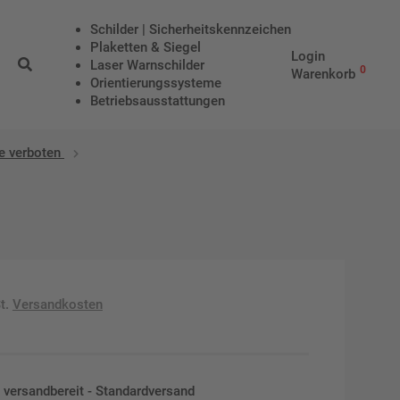
Schilder | Sicherheitskennzeichen
Plaketten & Siegel
Login
Laser Warnschilder
0
Warenkorb
Orientierungssysteme
Betriebs­aus­stattungen
te verboten
t.
Versandkosten
en versandbereit - Standardversand