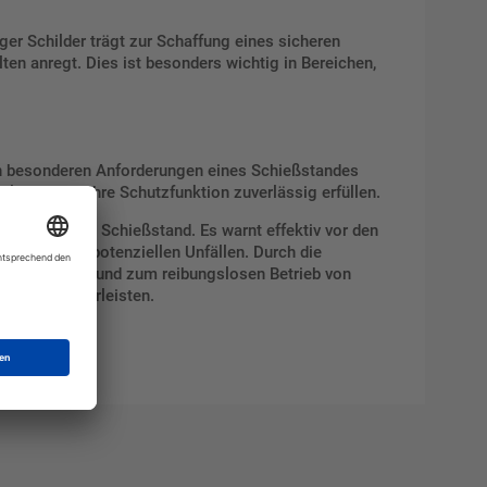
ger Schilder trägt zur Schaffung eines sicheren
ten anregt. Dies ist besonders wichtig in Bereichen,
en besonderen Anforderungen eines Schießstandes
bleiben und ihre Schutzfunktion zuverlässig erfüllen.
nt für jeden Schießstand. Es warnt effektiv vor den
Nutzer vor potenziellen Unfällen. Durch die
zur Sicherheit und zum reibungslosen Betrieb von
and zu gewährleisten.