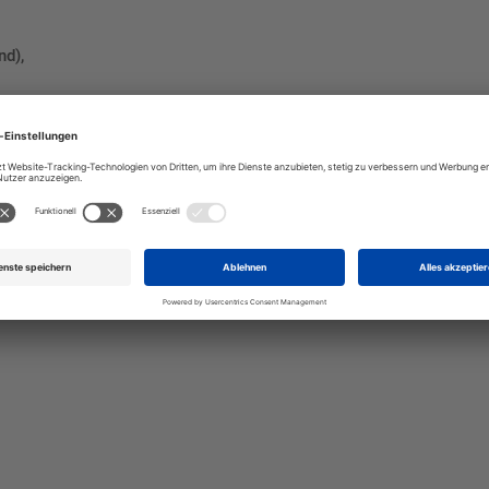
nd),
talten Sie Ihr eigenes Schild mit unserem Konfigurator "Schild-O-
ellen Sie schnell und einfach
viduellen Schilder und Aufkl