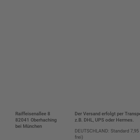
Bis zu einem Online-Bestellwert von 250,- € (exkl. MwSt.)
verrechnen wir eine Verpackungs- und Versandpauschale
von 7,95 € (exkl. MwSt.) , darüber erfolgt der Versand
fracht- und verpackungsfrei.
Schilderkonfigurator
Raiffeisenallee 8
Der Versand erfolgt per Transp
82041 Oberhaching
z.B. DHL, UPS oder Hermes.
bei München
DEUTSCHLAND: Standard 7,95 € |
frei)