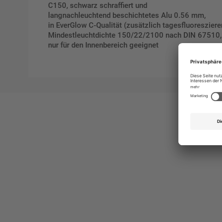
C150, schwarz schraffiert und
langnachleuchtend beschichtetes Alu 0.56 mm,
in EverGlow C-Qualität (zusätzlich tagesfluoresziere
Mindestleuchtdichte 150/22/2100 nach DIN 67510,
nur für den Innenbereich geeignet
Ges
Erst
indi