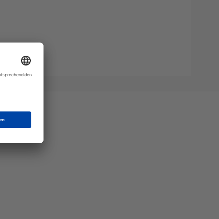
Mat"
 Ihre
eber.