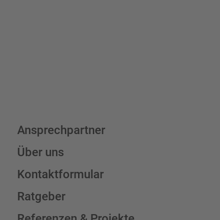
7,95 € (exkl. MwSt.) , darüber erfolgt der Versand fracht- und
verpackungsfrei.
Schilderkonfigurator
Ansprechpartner
Über uns
Kontaktformular
Ratgeber
Referenzen & Projekte