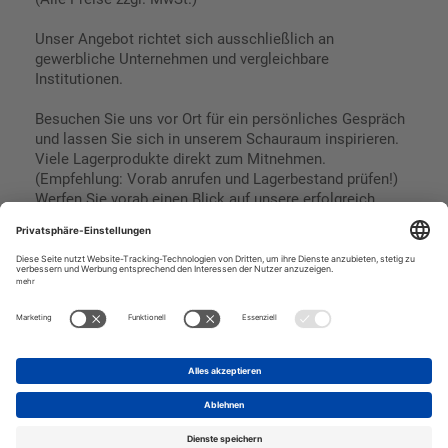
Unser Angebot richtet sich ausschließlich an
gewerbliche Unternehmen und vergleichbare
Institutionen.
Besuchen Sie uns vor Ort für ein persönliches Gespräch
und lassen Sie sich in unserem Schauraum inspirieren.
Viele Lagerprodukte direkt zum Mitnehmen.
(Empfehlung: Vorab anrufen und Lagerbestand prüfen!)
Werfen Sie vorab einen Blick auf unsere erfolgreich
umgesetzten Referenzen & Projekte.
Geschäftsbedingungen
Paypal
Impressum
SEPA Lastschrift
Datenschutz
Kreditkarte
Vorkasse
Rechnungskauf