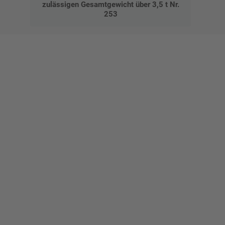
zulässigen Gesamtgewicht über 3,5 t Nr.
253
Gestalten Sie Ihr eigenes Schild mit unserem Konfigurator
"Schild-O-Mat"
Erstellen Sie schnell und
einfach Ihre individuellen
Schilder und Aufkleber.
Bis zu einem Online-Bestellwert von 250,- € (exkl. MwSt.)
verrechnen wir eine Verpackungs- und Versandpauschale von