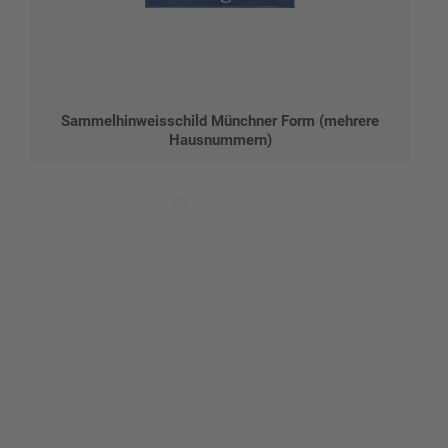
Sammelhinweisschild Münchner Form (mehrere
Hausnummern)
Gestalten Sie Ihr eigenes Schild mit unserem Konfigurator
"Schild-O-Mat"