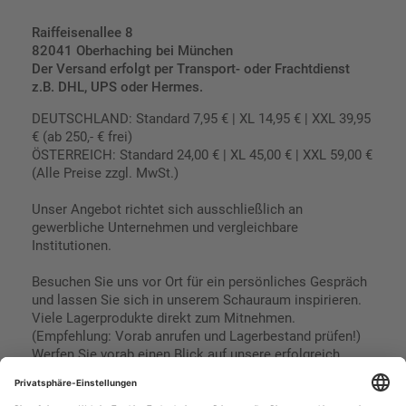
Raiffeisenallee 8
82041 Oberhaching bei München
Der Versand erfolgt per Transport- oder Frachtdienst
z.B. DHL, UPS oder Hermes.
DEUTSCHLAND: Standard 7,95 € | XL 14,95 € | XXL 39,95
€ (ab 250,- € frei)
ÖSTERREICH: Standard 24,00 € | XL 45,00 € | XXL 59,00 €
(Alle Preise zzgl. MwSt.)
Unser Angebot richtet sich ausschließlich an
gewerbliche Unternehmen und vergleichbare
Institutionen.
Besuchen Sie uns vor Ort für ein persönliches Gespräch
und lassen Sie sich in unserem Schauraum inspirieren.
Viele Lagerprodukte direkt zum Mitnehmen.
(Empfehlung: Vorab anrufen und Lagerbestand prüfen!)
Werfen Sie vorab einen Blick auf unsere erfolgreich
umgesetzten Referenzen & Projekte.