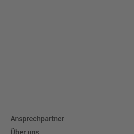
Schilder und Aufkleber.
Bis zu einem Online-Bestellwert von 250,- € (exkl. MwSt.)
verrechnen wir eine Verpackungs- und Versandpauschale von
7,95 € (exkl. MwSt.) , darüber erfolgt der Versand fracht- und
verpackungsfrei.
Schilderkonfigurator
Ansprechpartner
Über uns