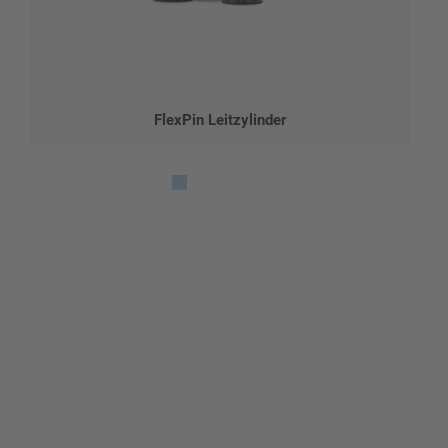
FlexPin Leitzylinder
Gestalten Sie Ihr eigenes Schild mit unserem Konfigurator
"Schild-O-Mat"
Erstellen Sie schnell und