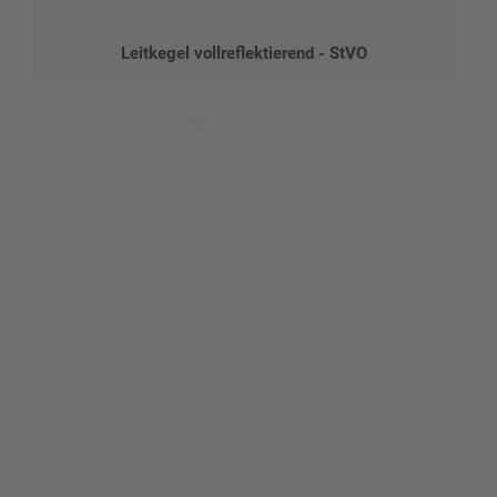
Leitkegel vollreflektierend - StVO
Gestalten Sie Ihr eigenes Schild mit unserem Konfigurator
"Schild-O-Mat"
Erstellen Sie schnell und
einfach Ihre individuellen