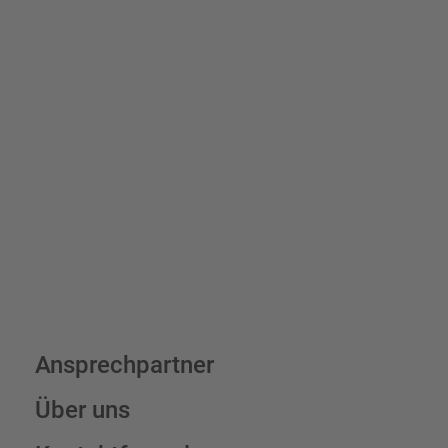
Schilder und Aufkleber.
Bis zu einem Online-Bestellwert von 250,- € (exkl. MwSt.)
verrechnen wir eine Verpackungs- und Versandpauschale von
7,95 € (exkl. MwSt.) , darüber erfolgt der Versand fracht- und
verpackungsfrei.
Schilderkonfigurator
Ansprechpartner
Über uns