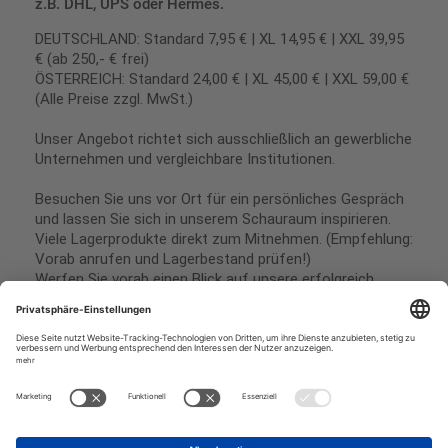
z.B. DHL, UPS oder Hermes.
DEUTSCHLAND: Standard 7,95 € | XL 14,95 € | XXL 39,95
€ (ab 250,- € frei)
ÖSTERREICH: Standard 24,00 € | XL 45,00 € | XXL 59,00 €
(Alle Preise zzgl. MwSt.)
Unser Angebot richtet sich ausschließlich an gewerbliche
Unternehmen und vergleichbare Institutionen.
Besuchen Sie uns vor Ort für ein persönliches Gespräch
und lassen Sie sich in unserem Schauraum inspirieren.
Viele Lagerprodukte direkt zum Mitnehmen. (Empfehlung:
Vorab anrufen und Lagerbestand prüfen!)
Werfen Sie vorab einen Blick auf unsere erfolgreich
umgesetzten Referenzen & Projekte.
Geschäftsbedingungen
Paypal
Impressum
SEPA Lastschrift
Datenschutz
Kreditkarte
Vorkasse
Rechnungskauf