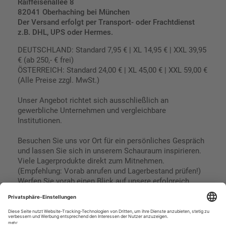
Raiffeisenallee 8
82041 Oberhaching bei München
Der Versand erfolgt per Transport- oder Frachtdienst
z.B. DHL, UPS oder Hermes.
DEUTSCHLAND: Standard 7,95 € | XL 14,95 € | XXL 39,95
€ (ab 250,- € frei)
ÖSTERREICH: Standard 24,00 € | XL 45,00 € | XXL 59,00 €
(Alle Preise zzgl. MwSt.)
Unser Angebot richtet sich ausschließlich an
gewerbliche Unternehmen und vergleichbare
Institutionen.
Besuchen Sie uns vor Ort für ein persönliches Gespräch
und lassen Sie sich in unserem Schauraum inspirieren.
Viele Lagerprodukte direkt zum Mitnehmen.
(Empfehlung: Vorab anrufen und Lagerbestand prüfen!)
Werfen Sie vorab einen Blick auf unsere erfolgreich
umgesetzten Referenzen & Projekte.
Geschäftsbedingungen
Paypal