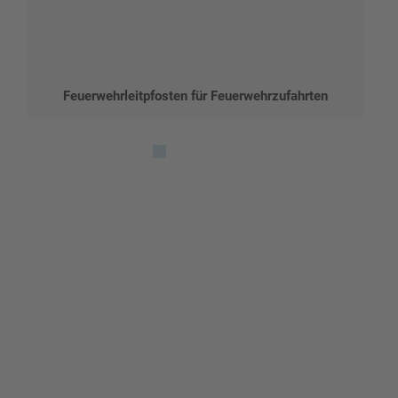
Feuerwehrleitpfosten für Feuerwehrzufahrten
Gestalten Sie Ihr eigenes Schild mit unserem Konfigurator
"Schild-O-Mat"
Erstellen Sie schnell und